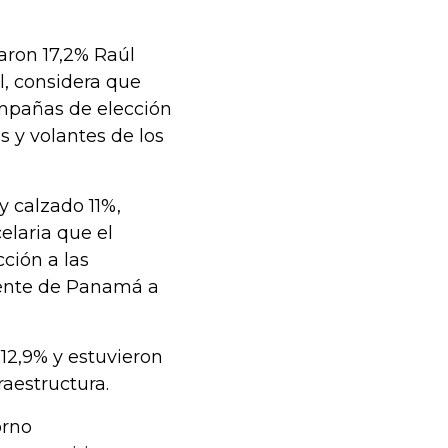
aron 17,2% Raúl
l, considera que
mpañas de elección
s y volantes de los
 y calzado 11%,
elaria que el
ción a las
mente de Panamá a
12,9% y estuvieron
raestructura.
orno