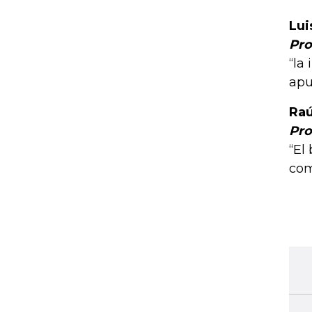
Lui
Pro
“la
apu
Raú
Pro
“El
com