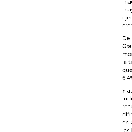
mac
may
eje
cre
De 
Gra
mom
la 
que
6,4
Y a
ind
rec
dif
en 
las