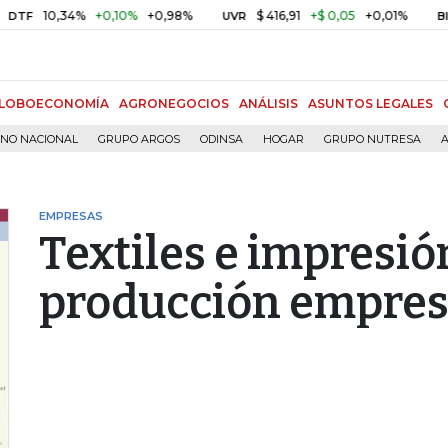
10,34%
+0,10%
+0,98%
$ 416,91
+$ 0,05
+0,01%
UVR
BITCOIN
LOBOECONOMÍA
AGRONEGOCIOS
ANÁLISIS
ASUNTOS LEGALES
RNO NACIONAL
GRUPO ARGOS
ODINSA
HOGAR
GRUPO NUTRESA
A
EMPRESAS
Textiles e impresió
producción empres