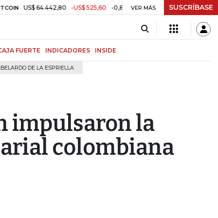
SUSCRÍBASE
US$ 64.442,80
-US$ 525,60
-0,81%
$ 3.157,43
-$ 21,97
-0,6
TRM
VER MÁS
CAJA FUERTE
INDICADORES
INSIDE
BELARDO DE LA ESPRIELLA
n impulsaron la
arial colombiana