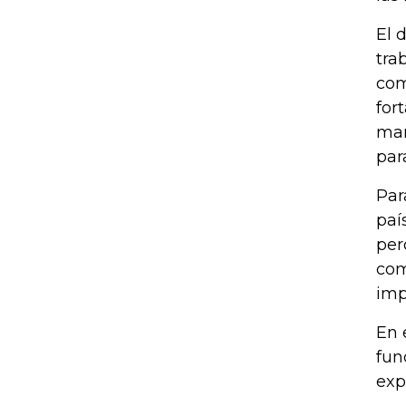
El 
tra
com
for
mar
par
Par
paí
per
com
imp
En 
fun
exp