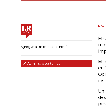
DAJI
El 
may
Agregue a sus temas de interés
imp
El 
Administre sus temas
en 
Opi
ins
Un 
des
pro