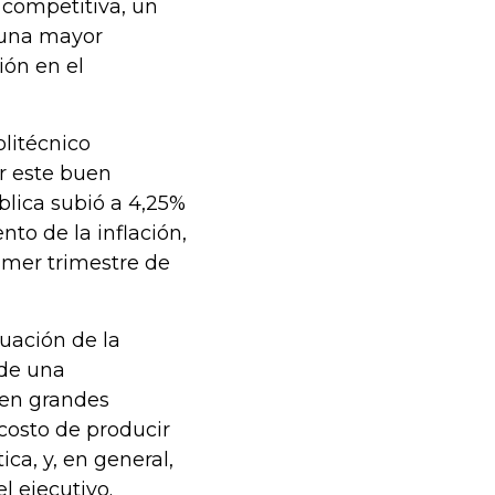
competitiva, un
 una mayor
ión en el
litécnico
r este buen
lica subió a 4,25%
to de la inflación,
rimer trimestre de
tuación de la
 de una
ten grandes
 costo de producir
ica, y, en general,
l ejecutivo.