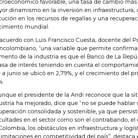
roeconómico favorable, una tasa de cambio más 
or dinamismo en la inversión en infraestructura,
cución en los recursos de regalías y una recuperac
cimiento mundial.
acuerdo con Luis Francisco Cuesta, docente del Po
ncolombiano, “una variable que permite confirma
ento de la industria es que el Banco de La Repúb
tasa de interés teniendo en cuenta el comportamien
 a junio se ubicó en 2,79%, y el crecimiento del p
%.
unque el presidente de la Andi reconoce que la si
ustria ha mejorado, dice que “no se puede hablar
uperación consolidada y sostenible, ya que persis
icultades en el sector como son el contrabando, el
Colombia, los obstáculos en infraestructura y logíst
 limitaciones en competitividad del país”, destaca e