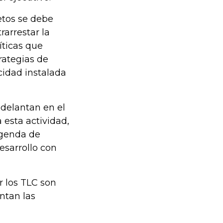
etos se debe
arrestar la
íticas que
trategias de
idad instalada
adelantan en el
 esta actividad,
agenda de
esarrollo con
 los TLC son
ntan las