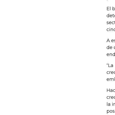
El 
det
sec
cin
A e
de 
end
“La
cre
emb
Hac
cre
la 
pos