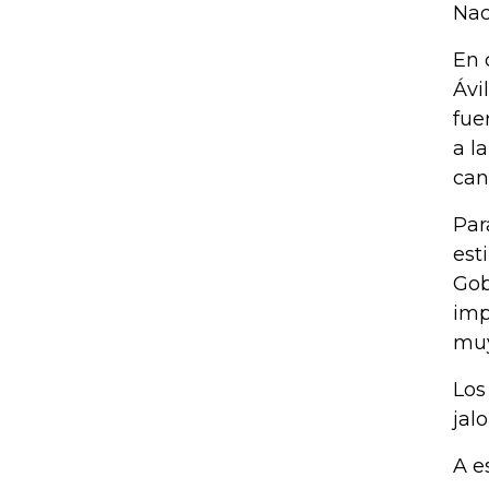
Nac
En 
Ávi
fue
a l
can
Par
est
Gob
imp
muy
Los
jal
A e