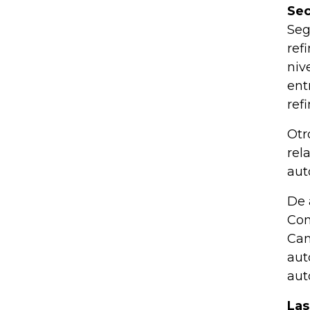
Sec
Seg
ref
niv
ent
ref
Otr
rel
aut
De 
Con
Cam
aut
aut
Las