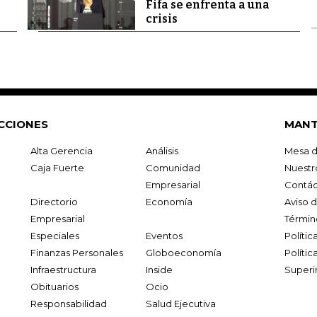
Fifa se enfrenta a una
crisis
CCIONES
MANT
Alta Gerencia
Análisis
Mesa d
Caja Fuerte
Comunidad
Nuestr
Empresarial
Contác
Directorio
Economía
Aviso 
Empresarial
Términ
Especiales
Eventos
Políti
Finanzas Personales
Globoeconomía
Polític
Infraestructura
Inside
Superi
Obituarios
Ocio
Responsabilidad
Salud Ejecutiva