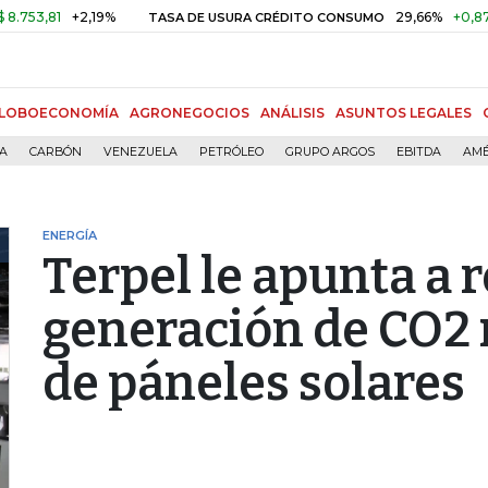
81
+2,19%
29,66%
+0,87%
+3,
TASA DE USURA CRÉDITO CONSUMO
LOBOECONOMÍA
AGRONEGOCIOS
ANÁLISIS
ASUNTOS LEGALES
ÍA
CARBÓN
VENEZUELA
PETRÓLEO
GRUPO ARGOS
EBITDA
AMÉ
ENERGÍA
Terpel le apunta a r
generación de CO2 
de páneles solares