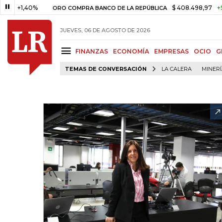
1,40%
$ 408.498,97
+$ 8.753,
ORO COMPRA BANCO DE LA REPÚBLICA
JUEVES, 06 DE AGOSTO DE 2026
FINANZAS
ECONOMÍA
EMPRESAS
OCIO
G
TEMAS DE CONVERSACIÓN
LA CALERA
MINER