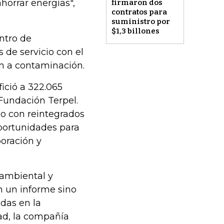
horrar energías",
firmaron dos
contratos para
suministro por
$1,3 billones
ntro de
 de servicio con el
en a contaminación.
ició a 322.065
Fundación Terpel.
jo con reintegrados
portunidades para
oración y
 ambiental y
 un informe sino
adas en la
ad, la compañía