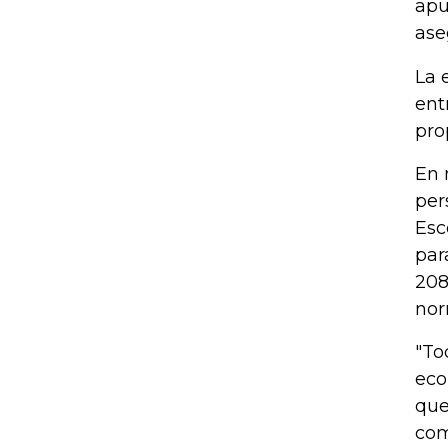
apu
ase
La 
ent
pro
En 
per
Esc
par
208
nor
"To
eco
que
com