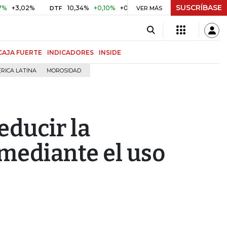
SUSCRÍBASE
02%
10,34%
+0,10%
+0,98%
$ 416,86
+$ 0,05
+0,01
DTF
UVR
VER MÁS
CAJA FUERTE
INDICADORES
INSIDE
RICA LATINA
MOROSIDAD
educir la
mediante el uso