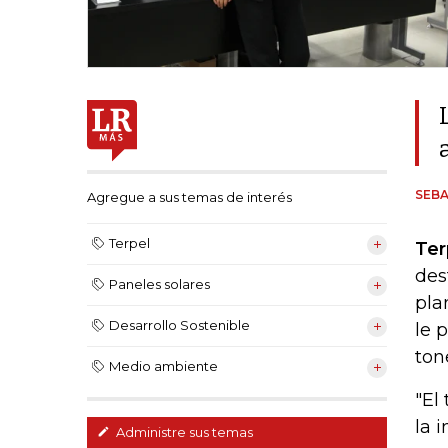
SEB
Agregue a sus temas de interés
Terpel
Ter
des
Paneles solares
pla
Desarrollo Sostenible
le 
ton
Medio ambiente
"El
la 
Administre sus temas