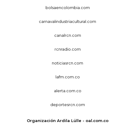
bolsaencolombia.com
carnavalindustriacultural.com
canalrcn.com
rcnradio.com
noticiasrcn.com
lafm.com.co
alerta.com.co
deportesrcn.com
Organización Ardila Lülle - oal.com.co