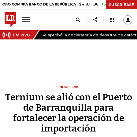
$ 418.111,88
+$ 9.612,91
+2,35%
OMPRA BANCO DE LA REPÚBLICA
TA
SUSCRÍBASE
EN VIVO
Se aprobó la declaratoria de desastre de carác
INDUSTRIA
Ternium se alió con el Puerto
de Barranquilla para
fortalecer la operación de
importación