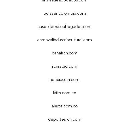
bolsaencolombia.com
casosdeexitoabogados.com
carnavalindustriacultural.com
canalrcn.com
rcnradio.com
noticiasrcn.com
lafm.com.co
alerta.com.co
deportesrcn.com