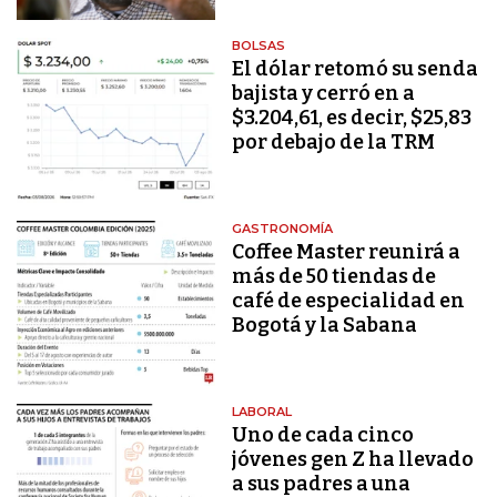
BOLSAS
El dólar retomó su senda
bajista y cerró en a
$3.204,61, es decir, $25,83
por debajo de la TRM
GASTRONOMÍA
Coffee Master reunirá a
más de 50 tiendas de
café de especialidad en
Bogotá y la Sabana
LABORAL
Uno de cada cinco
jóvenes gen Z ha llevado
a sus padres a una