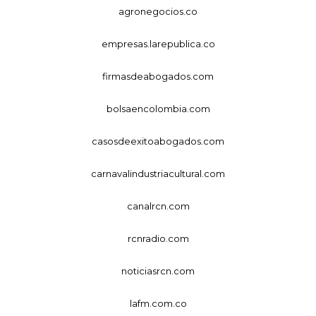
agronegocios.co
empresas.larepublica.co
firmasdeabogados.com
bolsaencolombia.com
casosdeexitoabogados.com
carnavalindustriacultural.com
canalrcn.com
rcnradio.com
noticiasrcn.com
lafm.com.co