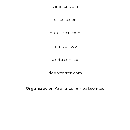
canalrcn.com
rcnradio.com
noticiasrcn.com
lafm.com.co
alerta.com.co
deportesrcn.com
Organización Ardila Lülle - oal.com.co