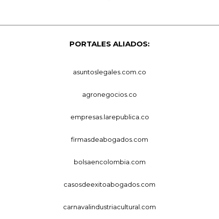
PORTALES ALIADOS:
asuntoslegales.com.co
agronegocios.co
empresas.larepublica.co
firmasdeabogados.com
bolsaencolombia.com
casosdeexitoabogados.com
carnavalindustriacultural.com