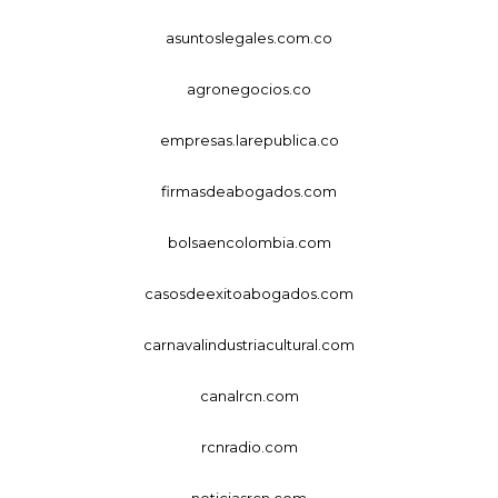
asuntoslegales.com.co
agronegocios.co
empresas.larepublica.co
firmasdeabogados.com
bolsaencolombia.com
casosdeexitoabogados.com
carnavalindustriacultural.com
canalrcn.com
rcnradio.com
noticiasrcn.com