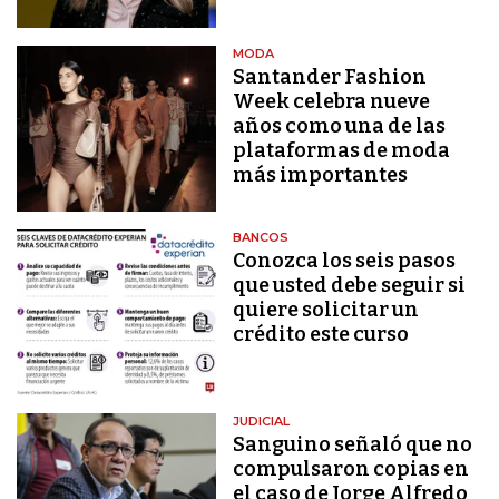
MODA
Santander Fashion
Week celebra nueve
años como una de las
plataformas de moda
más importantes
BANCOS
Conozca los seis pasos
que usted debe seguir si
quiere solicitar un
crédito este curso
JUDICIAL
Sanguino señaló que no
compulsaron copias en
el caso de Jorge Alfredo