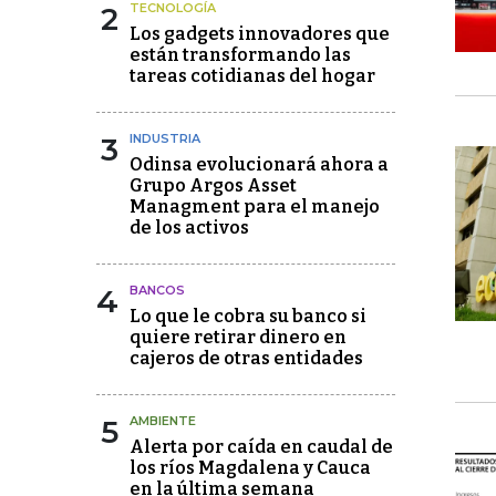
2
TECNOLOGÍA
Los gadgets innovadores que
están transformando las
tareas cotidianas del hogar
3
INDUSTRIA
Odinsa evolucionará ahora a
Grupo Argos Asset
Managment para el manejo
de los activos
4
BANCOS
Lo que le cobra su banco si
quiere retirar dinero en
cajeros de otras entidades
5
AMBIENTE
Alerta por caída en caudal de
los ríos Magdalena y Cauca
en la última semana