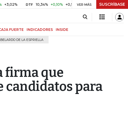
SUSCRÍBASE
,02%
10,34%
+0,10%
+0,98%
$ 416,91
+$ 0,05
+0,01
DTF
UVR
VER MÁS
CAJA FUERTE
INDICADORES
INSIDE
BELARDO DE LA ESPRIELLA
a firma que
e candidatos para