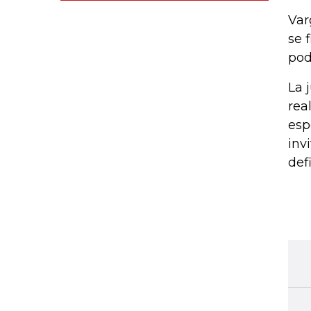
Var
se 
pod
La 
rea
esp
inv
def