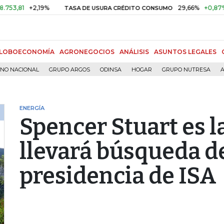
,81
+2,19%
29,66%
+0,87%
+3
TASA DE USURA CRÉDITO CONSUMO
LOBOECONOMÍA
AGRONEGOCIOS
ANÁLISIS
ASUNTOS LEGALES
RNO NACIONAL
GRUPO ARGOS
ODINSA
HOGAR
GRUPO NUTRESA
A
ENERGÍA
Spencer Stuart es l
llevará búsqueda d
presidencia de ISA