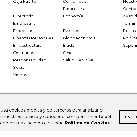
Caja Fuerte
Comunidad
Nuestr
Empresarial
Contác
Directorio
Economía
Aviso 
Empresarial
Términ
Especiales
Eventos
Políti
Finanzas Personales
Globoeconomía
Polític
Infraestructura
Inside
Superi
Obituarios
Ocio
Responsabilidad
Salud Ejecutiva
Social
Videos
.larepublica.co
firmasdeabogados.com
bolsaencolombia.com
 usa cookies propias y de terceros para analizar el
al.com
canalrcn.com
rcnradio.com
noticiasrcn.com
lafm.c
ar nuestros servicio y conocer el comportamiento del
ENTE
 conocer más, acceda a nuestra
Política de Cookies
.