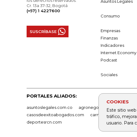
los derechos reservados.
Asuntos Legales
Cr. 13a 37-32, Bogotá
(+57) 1 4227600
Consumo
Empresas
SUSCRÍBASE
Finanzas
Indicadores
Internet Economy
Podcast
Sociales
PORTALES ALIADOS:
COOKIES
asuntoslegales.com.co
agronegocios.co
empresas
Este sitio web
casosdeexitoabogados.com
carnavalindustriacultur
tráfico, mejor
deportesrcn.com
usuario. Para