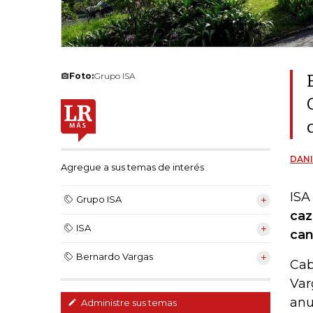
Foto:
Grupo ISA
DANI
Agregue a sus temas de interés
ISA
Grupo ISA
caz
ISA
can
Bernardo Vargas
Cab
Var
anu
Administre sus temas