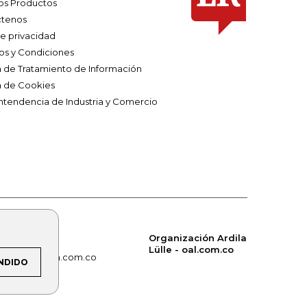
os Productos
tenos
de privacidad
os y Condiciones
ca de Tratamiento de Información
a de Cookies
ntendencia de Industria y Comercio
Organización Ardila
Lülle - oal.com.co
om.co
alerta.com.co
NDIDO