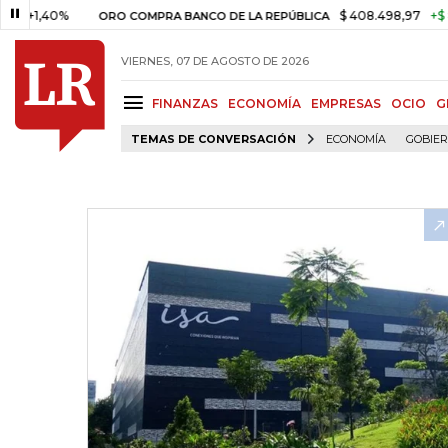
1,40%
$ 408.498,97
+$ 8.753
ORO COMPRA BANCO DE LA REPÚBLICA
VIERNES, 07 DE AGOSTO DE 2026
FINANZAS
ECONOMÍA
EMPRESAS
OCIO
G
TEMAS DE CONVERSACIÓN
ECONOMÍA
GOBIE