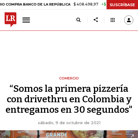
$ 408.498,97
+$ 8.753,81
+2,19%
A BANCO DE LA REPÚBLICA
TASA
SUSCRÍBASE
COMERCIO
“Somos la primera pizzería
con drivethru en Colombia y
entregamos en 30 segundos"
sábado, 9 de octubre de 2021