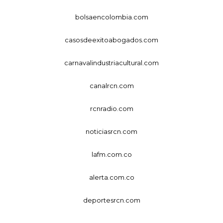
bolsaencolombia.com
casosdeexitoabogados.com
carnavalindustriacultural.com
canalrcn.com
rcnradio.com
noticiasrcn.com
lafm.com.co
alerta.com.co
deportesrcn.com