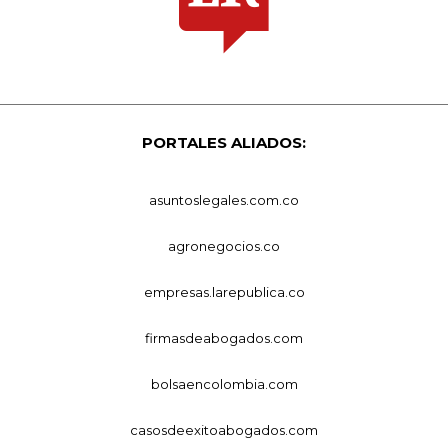
PORTALES ALIADOS:
asuntoslegales.com.co
agronegocios.co
empresas.larepublica.co
firmasdeabogados.com
bolsaencolombia.com
casosdeexitoabogados.com