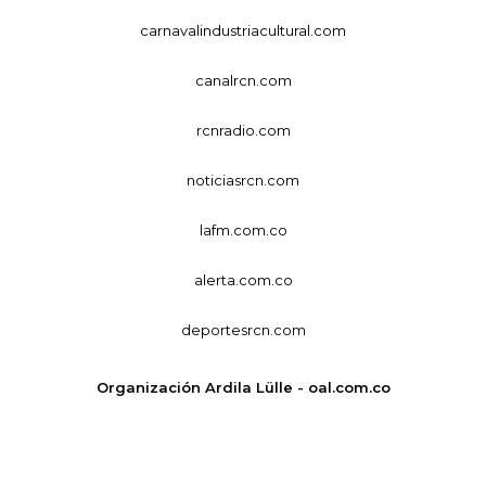
carnavalindustriacultural.com
canalrcn.com
rcnradio.com
noticiasrcn.com
lafm.com.co
alerta.com.co
deportesrcn.com
Organización Ardila Lülle - oal.com.co