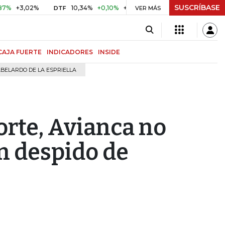
SUSCRÍBASE
3,02%
10,34%
+0,10%
+0,98%
$ 416,96
+$ 0,05
+0,
DTF
VER MÁS
UVR
CAJA FUERTE
INDICADORES
INSIDE
BELARDO DE LA ESPRIELLA
Corte, Avianca no
n despido de