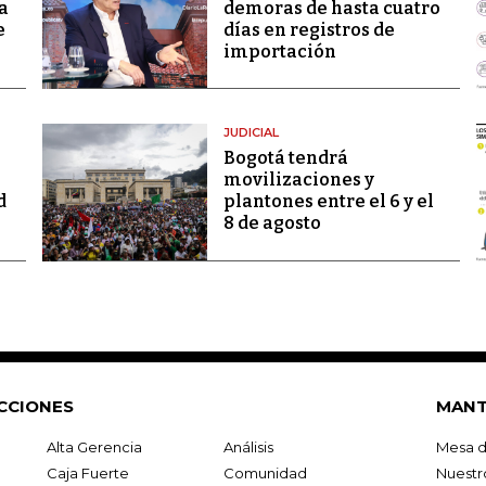
a
demoras de hasta cuatro
e
días en registros de
importación
JUDICIAL
Bogotá tendrá
movilizaciones y
d
plantones entre el 6 y el
8 de agosto
CCIONES
MANT
Alta Gerencia
Análisis
Mesa d
Caja Fuerte
Comunidad
Nuestr