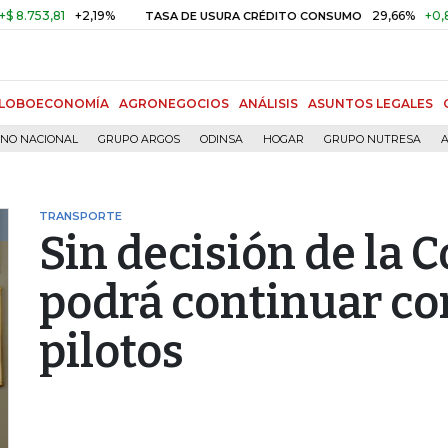
3,81
+2,19%
29,66%
+0,87%
+
TASA DE USURA CRÉDITO CONSUMO
LOBOECONOMÍA
AGRONEGOCIOS
ANÁLISIS
ASUNTOS LEGALES
RNO NACIONAL
GRUPO ARGOS
ODINSA
HOGAR
GRUPO NUTRESA
A
TRANSPORTE
Sin decisión de la 
podrá continuar co
pilotos