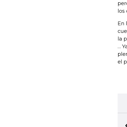
per
los
En 
cue
la 
… Y
ple
el 