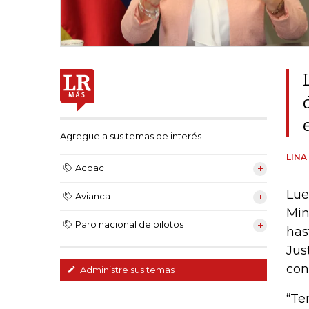
Agregue a sus temas de interés
LINA
Acdac
Lue
Avianca
Min
Paro nacional de pilotos
has
Jus
con
Administre sus temas
“Te