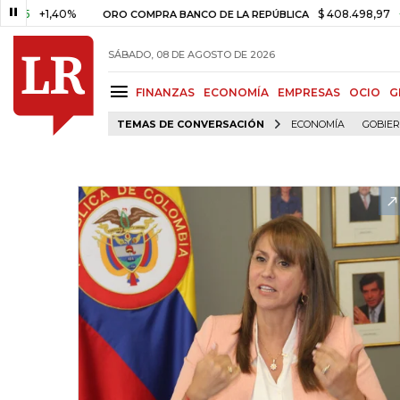
+1,40%
$ 408.498,97
+$ 8.75
ORO COMPRA BANCO DE LA REPÚBLICA
SÁBADO, 08 DE AGOSTO DE 2026
FINANZAS
ECONOMÍA
EMPRESAS
OCIO
G
TEMAS DE CONVERSACIÓN
ECONOMÍA
GOBIE