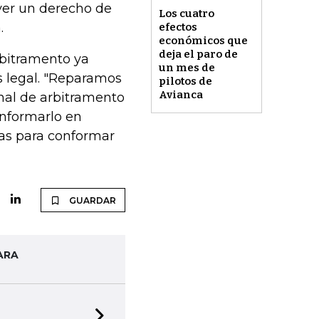
lver un derecho de
Los cuatro
.
efectos
económicos que
deja el paro de
rbitramento ya
un mes de
s legal. "Reparamos
pilotos de
Avianca
nal de arbitramento
onformarlo en
ías para conformar
GUARDAR
ARA