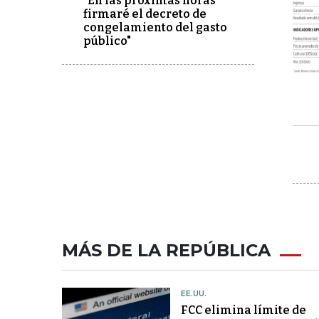
"En las próximas horas
firmaré el decreto de
congelamiento del gasto
público"
MÁS DE LA REPÚBLICA
EE.UU.
FCC elimina límite de