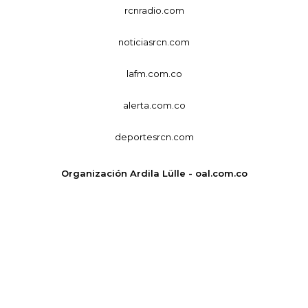
rcnradio.com
noticiasrcn.com
lafm.com.co
alerta.com.co
deportesrcn.com
Organización Ardila Lülle - oal.com.co