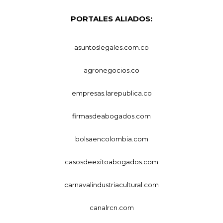
PORTALES ALIADOS:
asuntoslegales.com.co
agronegocios.co
empresas.larepublica.co
firmasdeabogados.com
bolsaencolombia.com
casosdeexitoabogados.com
carnavalindustriacultural.com
canalrcn.com