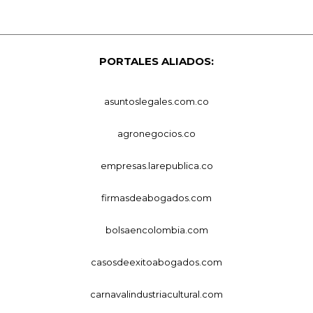
PORTALES ALIADOS:
asuntoslegales.com.co
agronegocios.co
empresas.larepublica.co
firmasdeabogados.com
bolsaencolombia.com
casosdeexitoabogados.com
carnavalindustriacultural.com