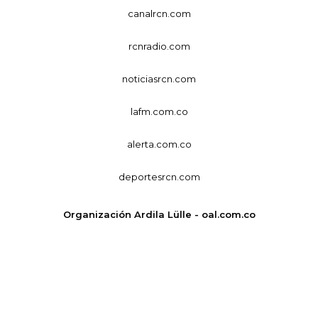
canalrcn.com
rcnradio.com
noticiasrcn.com
lafm.com.co
alerta.com.co
deportesrcn.com
Organización Ardila Lülle - oal.com.co