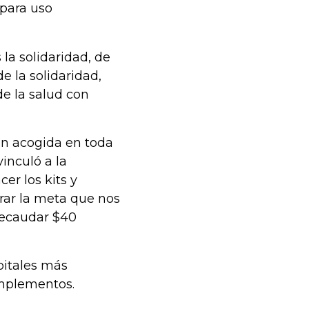
 para uso
la solidaridad, de
e la solidaridad,
de la salud con
an acogida en toda
inculó a la
er los kits y
rar la meta que nos
recaudar $40
spitales más
implementos.