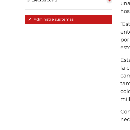
Efectos covid
una
hos
Administre sus temas
“Es
ent
por
est
Est
la 
cam
tam
col
mil
Con
nec