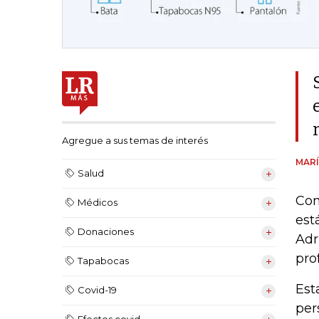
Agregue a sus temas de interés
MARÍ
Salud
Con
Médicos
est
Donaciones
Adr
pro
Tapabocas
Est
Covid-19
per