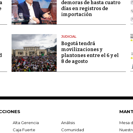
a
demoras de hasta cuatro
e
días en registros de
importación
JUDICIAL
Bogotá tendrá
movilizaciones y
d
plantones entre el 6 y el
8 de agosto
CCIONES
MANT
Alta Gerencia
Análisis
Mesa d
Caja Fuerte
Comunidad
Nuestr