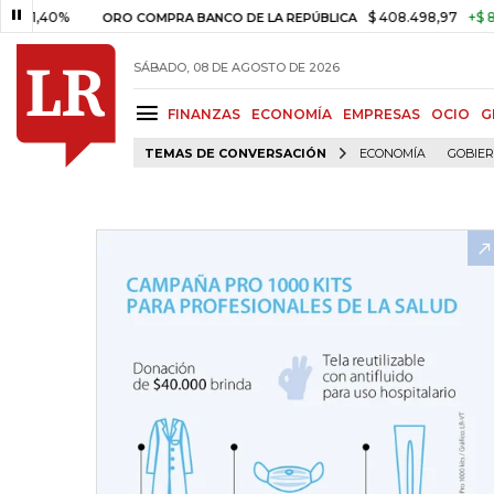
40%
$ 408.498,97
+$ 8.753,81
ORO COMPRA BANCO DE LA REPÚBLICA
SÁBADO, 08 DE AGOSTO DE 2026
FINANZAS
ECONOMÍA
EMPRESAS
OCIO
G
TEMAS DE CONVERSACIÓN
ECONOMÍA
GOBIE