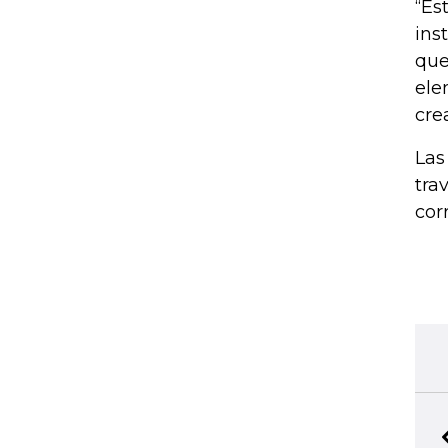
“Es
ins
que
ele
cre
Las
tra
cor