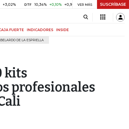
SUSCRÍBASE
2%
10,34%
+0,10%
+0,98%
$ 416,96
+$ 0,05
+0,01%
DTF
UVR
VER MÁS
CAJA FUERTE
INDICADORES
INSIDE
BELARDO DE LA ESPRIELLA
 kits
los profesionales
Cali