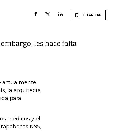
GUARDAR
 embargo, les hace falta
ue actualmente
s, la arquitecta
vida para
los médicos y el
n tapabocas N95,