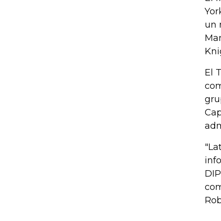
Yor
un 
Man
Kni
El 
com
gru
Cap
adm
"La
inf
DIP
com
Rob