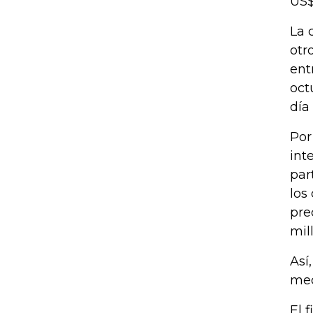
US$
La 
otr
ent
oct
día
Por
int
par
los
pre
mil
Así
med
El 