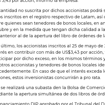
 3,43 por acción, informó la empresa.
cantidad no suscrita por dichos accionistas podrá 
os inscritos en el registro respectivo de Latam, a
re quienes sean tenedores de bonos locales, en am
ubre y en la medida que tengan dicha calidad a 
 anterior al de la apertura del libro de órdenes de 
 último, los accionistas inscritos al 25 de mayo d
erés en contribuir con más de US$3,43 por acción
ticipar por dicho exceso, en los mismos términos 
 otros accionistas y tenedores de bonos locales ide
cedentemente. En caso de que el interés exceda l
lones, estos inversionistas concurrirán a pro rata.
, se realizará una subasta den la Bolsa de Comerc
iante la apertura simultánea de dos libros de órd
financiamiento DIP aprobado por el Tribunal del D