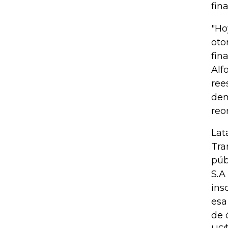
fin
"Ho
oto
fin
Alf
ree
dem
reo
Lat
Tra
púb
S.A
ins
esa
de 