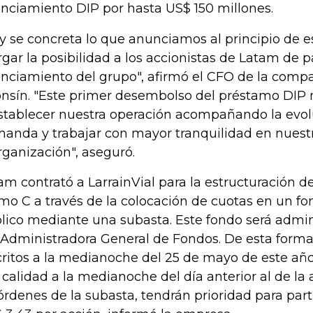
anciamiento DIP por hasta US$ 150 millones.
y se concreta lo que anunciamos al principio de e
rgar la posibilidad a los accionistas de Latam de pa
anciamiento del grupo", afirmó el CFO de la comp
onsín. "Este primer desembolso del préstamo DIP 
stablecer nuestra operación acompañando la evol
anda y trabajar con mayor tranquilidad en nuest
rganización", aseguró.
am contrató a LarrainVial para la estructuración d
mo C a través de la colocación de cuotas en un fo
lico mediante una subasta. Este fondo será admin
 Administradora General de Fondos. De esta forma,
critos a la medianoche del 25 de mayo de este a
 calidad a la medianoche del día anterior al de la 
órdenes de la subasta, tendrán prioridad para part