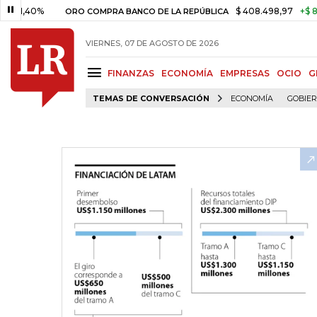
0%
$ 408.498,97
+$ 8.753,81
ORO COMPRA BANCO DE LA REPÚBLICA
VIERNES, 07 DE AGOSTO DE 2026
FINANZAS
ECONOMÍA
EMPRESAS
OCIO
G
TEMAS DE CONVERSACIÓN
ECONOMÍA
GOBIE