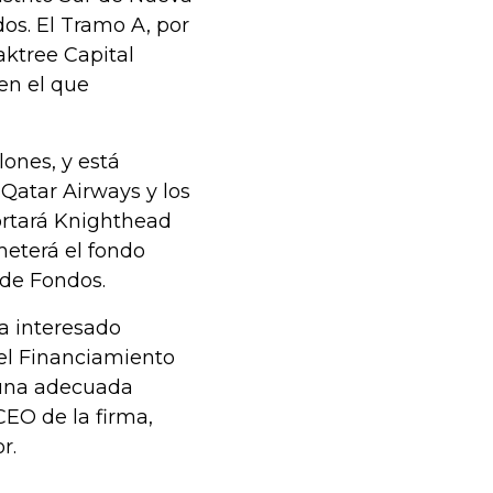
s. El Tramo A, por
aktree Capital
en el que
ones, y está
atar Airways y los
ortará Knighthead
eterá el fondo
 de Fondos.
a interesado
el Financiamiento
a una adecuada
CEO de la firma,
r.