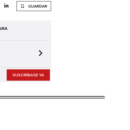
GUARDAR
ARA
Next slide
SUSCRÍBASE YA