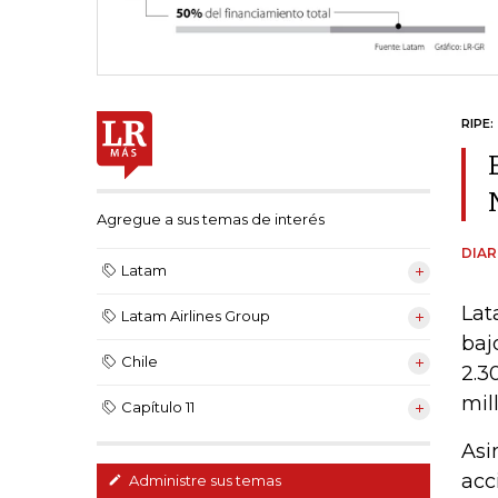
RIPE:
Agregue a sus temas de interés
DIAR
Latam
Lat
Latam Airlines Group
baj
Chile
2.3
mil
Capítulo 11
Asi
acc
Administre sus temas