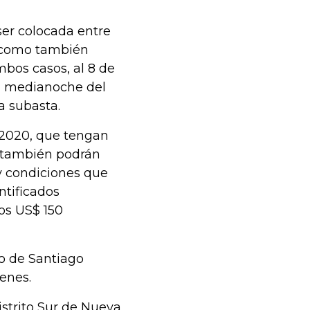
ser colocada entre
sí como también
bos casos, al 8 de
la medianoche del
la subasta.
e 2020, que tengan
, también podrán
y condiciones que
ntificados
os US$ 150
io de Santiago
enes.
istrito Sur de Nueva