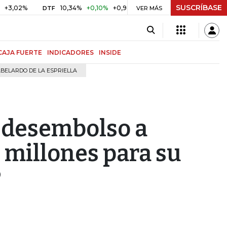
SUSCRÍBASE
%
10,34%
+0,10%
+0,98%
$ 416,91
+$ 0,05
+0,01%
DTF
UVR
VER MÁS
CAJA FUERTE
INDICADORES
INSIDE
BELARDO DE LA ESPRIELLA
 desembolso a
 millones para su
P