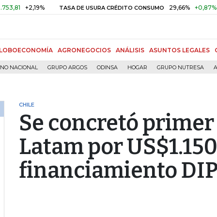
+2,19%
29,66%
+0,87%
+3,02
TASA DE USURA CRÉDITO CONSUMO
LOBOECONOMÍA
AGRONEGOCIOS
ANÁLISIS
ASUNTOS LEGALES
RNO NACIONAL
GRUPO ARGOS
ODINSA
HOGAR
GRUPO NUTRESA
A
CHILE
Se concretó primer
Latam por US$1.150
financiamiento DI