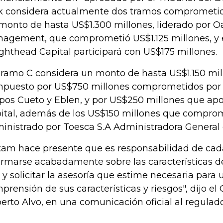
k considera actualmente dos tramos comprometido
monto de hasta US$1.300 millones, liderado por O
agement, que comprometió US$1.125 millones, y 
ghthead Capital participará con US$175 millones.
Tramo C considera un monto de hasta US$1.150 mill
puesto por US$750 millones comprometidos por Q
pos Cueto y Eblen, y por US$250 millones que ap
ital, además de los US$150 millones que comprom
inistrado por Toesca S.A Administradora General
tam hace presente que es responsabilidad de cad
ormarse acabadamente sobre las características d
 y solicitar la asesoría que estime necesaria par
prensión de sus características y riesgos", dijo el 
erto Alvo, en una comunicación oficial al regulado