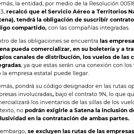
más, la entidad, por medio de la Resolución 0051
3,
recalcó que el Servicio Aéreo a Territorios N
tena), tendrá la obligación de suscribir contrato
igo compartido,
con las compañías integradas.
tro de las obligaciones se encuentra
las empres
ena pueda comercializar, en su boletería y a tr
pios canales de distribución, los vuelos de las
egradas
, ya que estas serán una conexión con los
o la empresa estatal puede llegar.
más, pondrá su código designador en las rutas op
resas involucradas
,
bajo el contrato 9N, lo que qu
ercializará los inventarios de las sillas de los vuel
texto, no
podrán exigirle a Satena la inclusión d
lusividad en la contratación de ambas partes.
 embargo,
se excluyen las rutas de las empresas