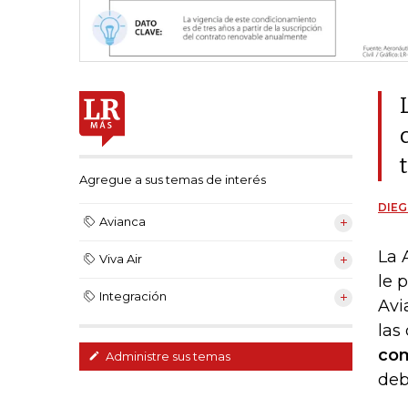
Agregue a sus temas de interés
DIEG
Avianca
La 
Viva Air
le 
Integración
Avi
las
co
Administre sus temas
deb