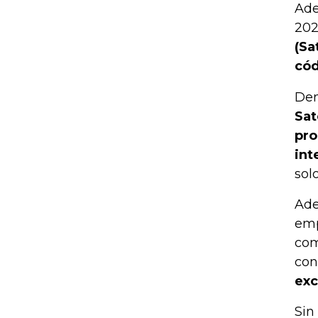
Ade
202
(Sa
cód
Den
Sat
pro
int
sol
Ade
emp
com
con
exc
Sin