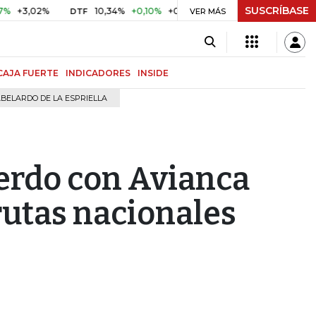
SUSCRÍBASE
02%
10,34%
+0,10%
+0,98%
$ 416,96
+$ 0,05
+0,01
DTF
UVR
VER MÁS
CAJA FUERTE
INDICADORES
INSIDE
BELARDO DE LA ESPRIELLA
erdo con Avianca
rutas nacionales