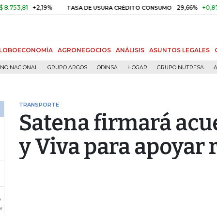
1
+2,19%
29,66%
+0,87%
+3,
TASA DE USURA CRÉDITO CONSUMO
LOBOECONOMÍA
AGRONEGOCIOS
ANÁLISIS
ASUNTOS LEGALES
RNO NACIONAL
GRUPO ARGOS
ODINSA
HOGAR
GRUPO NUTRESA
A
TRANSPORTE
Satena firmará acu
y Viva para apoyar 