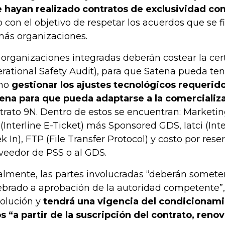
 hayan realizado contratos de exclusividad con
o con el objetivo de respetar los acuerdos que se 
ás organizaciones.
 organizaciones integradas deberán costear la certi
rational Safety Audit), para que Satena pueda tener
mo
gestionar los ajustes tecnológicos requerido
ena para que pueda adaptarse a la comercializ
trato 9N. Dentro de estos se encuentran: Marketi
 (Interline E-Ticket) más Sponsored GDS, Iatci (In
k In), FTP (File Transfer Protocol) y costo por rese
veedor de PSS o al GDS.
almente, las partes involucradas “deberán somete
ebrado a aprobación de la autoridad competente”,
olución y
tendrá una vigencia del condicionami
s “a partir de la suscripción del contrato, ren