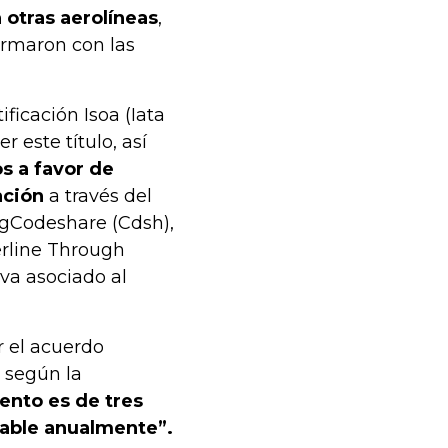
 otras aerolíneas
,
firmaron con las
ficación Isoa (Iata
 este título, así
s a favor de
ación
a través del
ngCodeshare (Cdsh),
terline Through
rva asociado al
r el acuerdo
 según la
ento es de tres
ovable anualmente”.