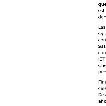
que
est
dem
Las
Ope
co
Sat
con
IET
Che
pro
Fin
cel
Res
año