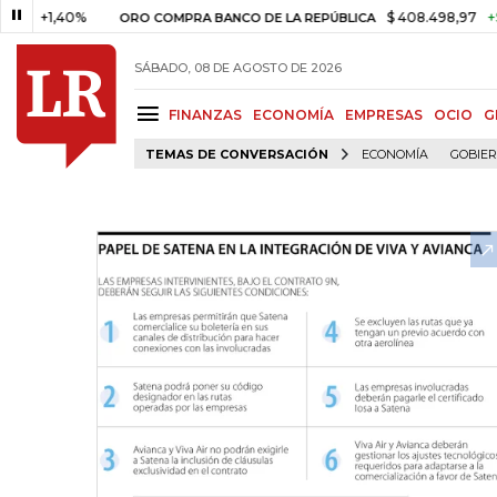
,40%
$ 408.498,97
+$ 8.753,8
ORO COMPRA BANCO DE LA REPÚBLICA
SÁBADO, 08 DE AGOSTO DE 2026
FINANZAS
ECONOMÍA
EMPRESAS
OCIO
G
TEMAS DE CONVERSACIÓN
ECONOMÍA
GOBIE