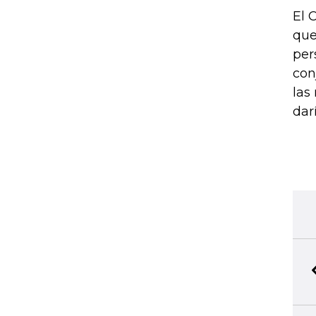
El 
que
per
con
las
dar