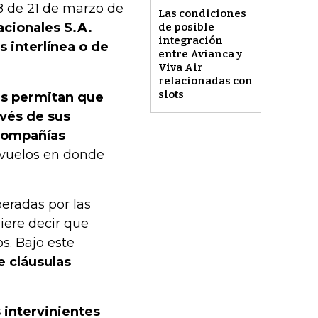
8 de 21 de marzo de
Las condiciones
acionales S.A.
de posible
integración
s interlínea o de
entre Avianca y
Viva Air
relacionadas con
slots
as permitan que
avés de sus
 compañías
 vuelos en donde
eradas por las
iere decir que
os. Bajo este
e cláusulas
 intervinientes