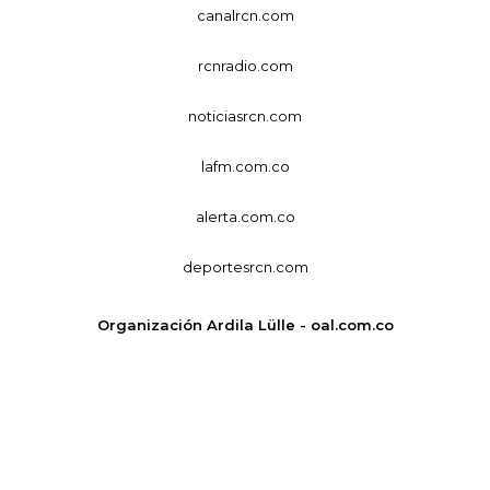
canalrcn.com
rcnradio.com
noticiasrcn.com
lafm.com.co
alerta.com.co
deportesrcn.com
Organización Ardila Lülle - oal.com.co