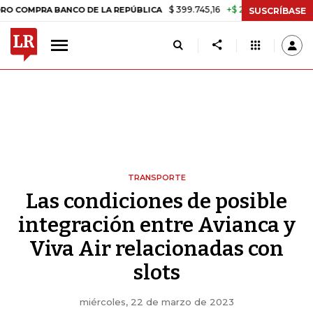
$ 399.745,16
+$ 2.295,71
+0,58%
RA BANCO DE LA REPÚBLICA
TAS
SUSCRÍBASE
TRANSPORTE
Las condiciones de posible
integración entre Avianca y
Viva Air relacionadas con
slots
miércoles, 22 de marzo de 2023