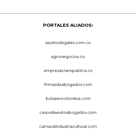
PORTALES ALIADOS:
asuntoslegales.com.co
agronegocios.co
empresas.larepublica.co
firmasdeabogados.com
bolsaencolombia.com
casosdeexitoabogados.com
carnavalindustriacultural.com