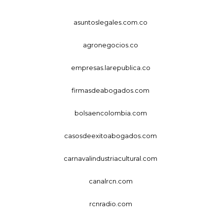
asuntoslegales.com.co
agronegocios.co
empresas.larepublica.co
firmasdeabogados.com
bolsaencolombia.com
casosdeexitoabogados.com
carnavalindustriacultural.com
canalrcn.com
rcnradio.com