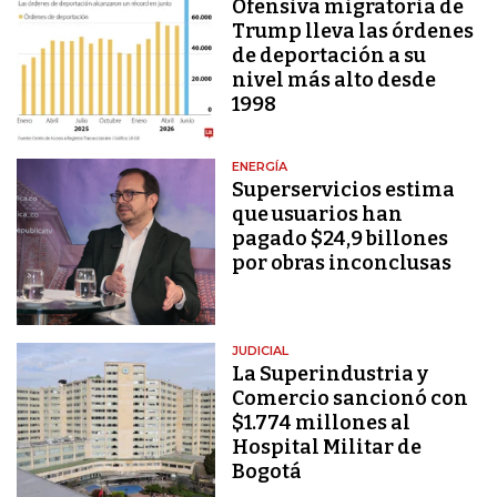
Ofensiva migratoria de
Trump lleva las órdenes
de deportación a su
nivel más alto desde
1998
ENERGÍA
Superservicios estima
que usuarios han
pagado $24,9 billones
por obras inconclusas
JUDICIAL
La Superindustria y
Comercio sancionó con
$1.774 millones al
Hospital Militar de
Bogotá