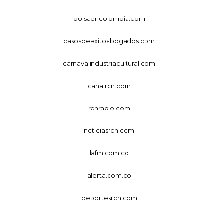
bolsaencolombia.com
casosdeexitoabogados.com
carnavalindustriacultural.com
canalrcn.com
rcnradio.com
noticiasrcn.com
lafm.com.co
alerta.com.co
deportesrcn.com