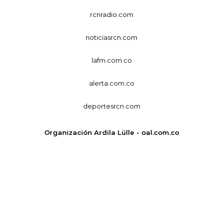
rcnradio.com
noticiasrcn.com
lafm.com.co
alerta.com.co
deportesrcn.com
Organización Ardila Lülle - oal.com.co