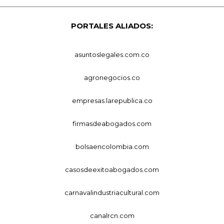
PORTALES ALIADOS:
asuntoslegales.com.co
agronegocios.co
empresas.larepublica.co
firmasdeabogados.com
bolsaencolombia.com
casosdeexitoabogados.com
carnavalindustriacultural.com
canalrcn.com