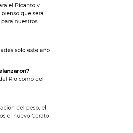
a el Picanto y
y pienso que será
 para nuestros
dades solo este año
elanzaron?
 del Rio como del
?
ción del peso, el
os el nuevo Cerato