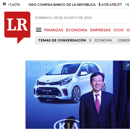
0%
$ 408.498,97
+$ 8.753,81
ORO COMPRA BANCO DE LA REPÚBLICA
DOMINGO, 09 DE AGOSTO DE 2026
FINANZAS
ECONOMÍA
EMPRESAS
OCIO
G
TEMAS DE CONVERSACIÓN
ECONOMÍA
GOBIE