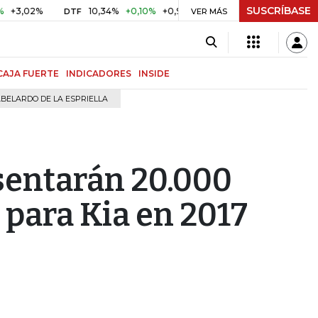
SUSCRÍBASE
%
10,34%
+0,10%
+0,98%
$ 417,01
+$ 0,05
+0,01%
DTF
UVR
VER MÁS
CAJA FUERTE
INDICADORES
INSIDE
BELARDO DE LA ESPRIELLA
esentarán 20.000
 para Kia en 2017