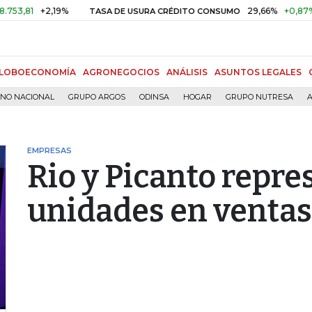
+2,19%
29,66%
+0,87%
+3,02
TASA DE USURA CRÉDITO CONSUMO
LOBOECONOMÍA
AGRONEGOCIOS
ANÁLISIS
ASUNTOS LEGALES
RNO NACIONAL
GRUPO ARGOS
ODINSA
HOGAR
GRUPO NUTRESA
A
EMPRESAS
Rio y Picanto repr
unidades en ventas