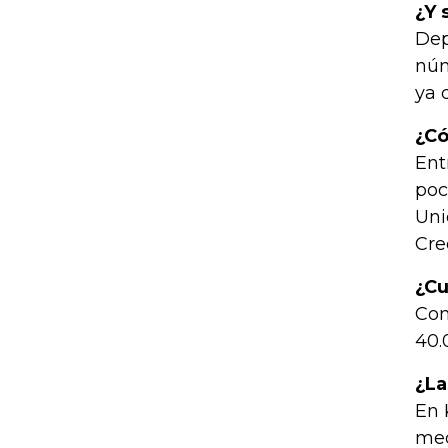
¿Y 
Dep
núm
ya 
¿Có
Ent
poc
Uni
Cre
¿Cu
Con
40.
¿La
En 
med