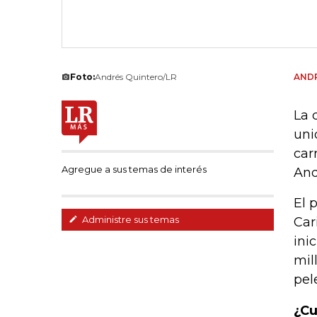
Foto:
Andrés Quintero/LR
ANDR
La 
uni
car
Agregue a sus temas de interés
And
El 
Administre sus temas
Car
ini
mil
pel
¿Cu