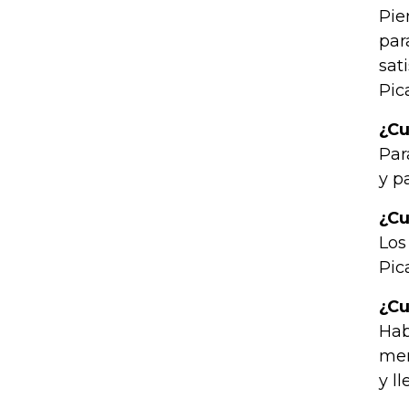
Pie
par
sat
Pic
¿Cu
Par
y p
¿Cu
Los
Pic
¿Cu
Hab
mer
y l