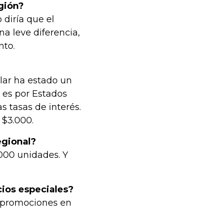
egión?
diría que el
a leve diferencia,
nto.
ólar ha estado un
o es por Estados
s tasas de interés.
 $3.000.
egional?
000 unidades. Y
cios especiales?
 promociones en