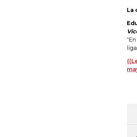
La 
Edu
Vic
“En
lig
((L
may