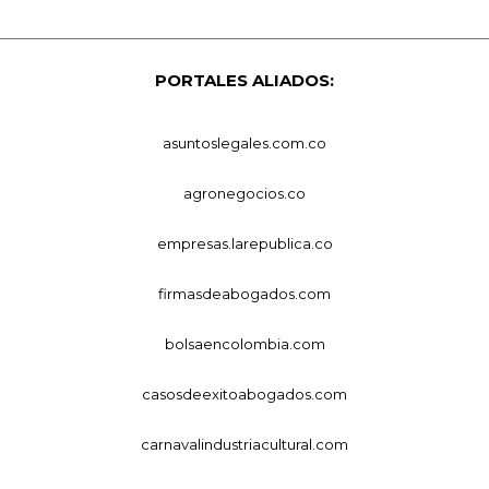
PORTALES ALIADOS:
asuntoslegales.com.co
agronegocios.co
empresas.larepublica.co
firmasdeabogados.com
bolsaencolombia.com
casosdeexitoabogados.com
carnavalindustriacultural.com