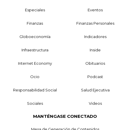
Especiales
Eventos
Finanzas
Finanzas Personales
Globoeconomía
Indicadores
Infraestructura
Inside
Internet Economy
Obituarios
Ocio
Podcast
Responsabilidad Social
Salud Ejecutiva
Sociales
Videos
MANTÉNGASE CONECTADO
Mesa de Generación de Contenidos