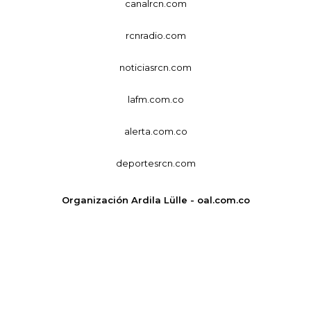
canalrcn.com
rcnradio.com
noticiasrcn.com
lafm.com.co
alerta.com.co
deportesrcn.com
Organización Ardila Lülle - oal.com.co