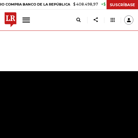
$ 408.498,97
+$ 8.753,81
+2,19%
 BANCO DE LA REPÚBLICA
TASA 
SUSCRÍBASE