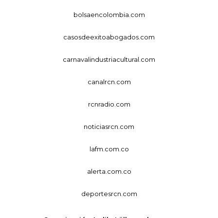
bolsaencolombia.com
casosdeexitoabogados.com
carnavalindustriacultural.com
canalrcn.com
rcnradio.com
noticiasrcn.com
lafm.com.co
alerta.com.co
deportesrcn.com