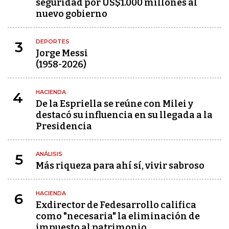
seguridad por US$1.000 millones al
nuevo gobierno
DEPORTES
3
Jorge Messi
(1958-2026)
HACIENDA
4
De la Espriella se reúne con Milei y
destacó su influencia en su llegada a la
Presidencia
ANÁLISIS
5
Más riqueza para ahí sí, vivir sabroso
HACIENDA
6
Exdirector de Fedesarrollo califica
como "necesaria" la eliminación de
impuesto al patrimonio