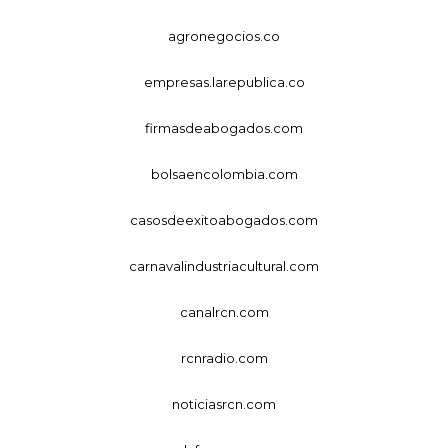
agronegocios.co
empresas.larepublica.co
firmasdeabogados.com
bolsaencolombia.com
casosdeexitoabogados.com
carnavalindustriacultural.com
canalrcn.com
rcnradio.com
noticiasrcn.com