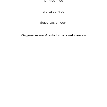
lafm.com.co
alerta.com.co
deportesrcn.com
Organización Ardila Lülle - oal.com.co