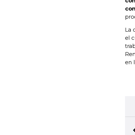
com
con
pro
La 
el 
tra
Ren
en 