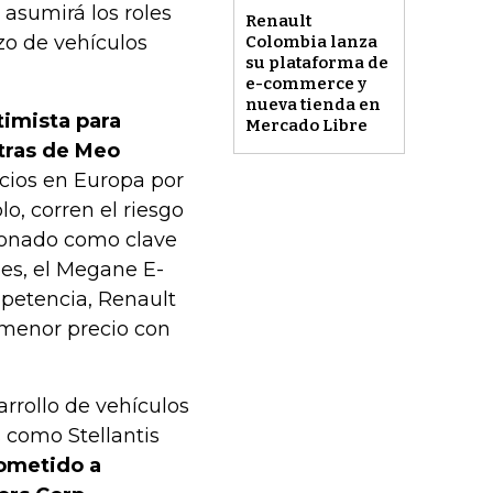
 asumirá los roles
Renault
azo de vehículos
Colombia lanza
su plataforma de
e-commerce y
nueva tienda en
timista para
Mercado Libre
tras de Meo
ecios en Europa por
lo, corren el riesgo
ionado como clave
es, el Megane E-
mpetencia, Renault
 menor precio con
rrollo de vehículos
s como Stellantis
rometido a