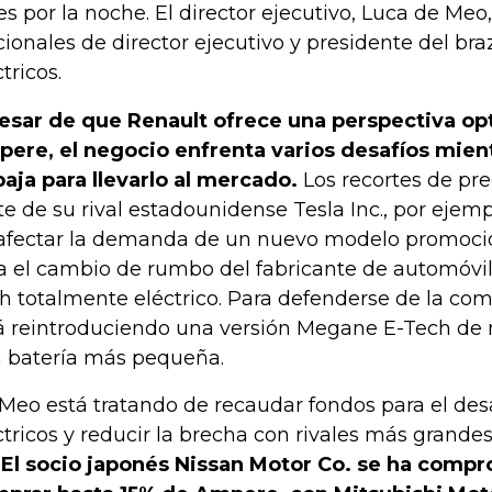
es por la noche. El director ejecutivo, Luca de Meo,
cionales de director ejecutivo y presidente del br
tricos.
esar de que Renault ofrece una perspectiva op
ere, el negocio enfrenta varios desafíos mien
baja para llevarlo al mercado.
Los recortes de pr
te de su rival estadounidense Tesla Inc., por ejemp
afectar la demanda de un nuevo modelo promoc
a el cambio de rumbo del fabricante de automóvil
h totalmente eléctrico. Para defenderse de la co
á reintroduciendo una versión Megane E-Tech de
 batería más pequeña.
Meo está tratando de recaudar fondos para el desa
ctricos y reducir la brecha con rivales más grande
.
El socio japonés Nissan Motor Co. se ha comp