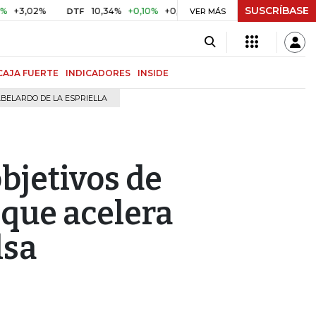
SUSCRÍBASE
02%
10,34%
+0,10%
+0,98%
$ 417,01
+$ 0,05
+0,01%
DTF
UVR
VER MÁS
CAJA FUERTE
INDICADORES
INSIDE
BELARDO DE LA ESPRIELLA
bjetivos de
que acelera
lsa