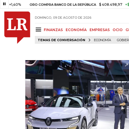
,40%
$ 408.498,97
+$ 8.753,8
ORO COMPRA BANCO DE LA REPÚBLICA
DOMINGO, 09 DE AGOSTO DE 2026
FINANZAS
ECONOMÍA
EMPRESAS
OCIO
G
TEMAS DE CONVERSACIÓN
ECONOMÍA
GOBIE