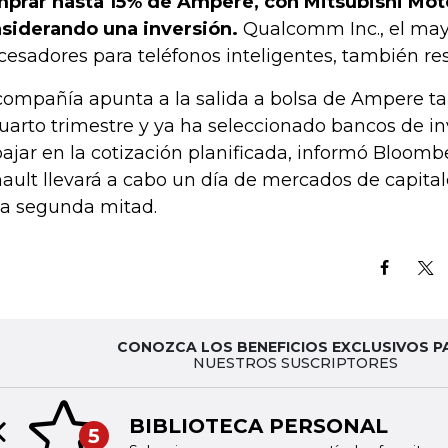
prar hasta 15% de Ampere, con Mitsubishi Mot
siderando una inversión.
Qualcomm Inc., el may
cesadores para teléfonos inteligentes, también res
compañía apunta a la salida a bolsa de Ampere t
cuarto trimestre y ya ha seleccionado bancos de in
bajar en la cotización planificada, informó Bloombe
ault llevará a cabo un día de mercados de capital
la segunda mitad.
CONOZCA LOS BENEFICIOS EXCLUSIVOS P
NUESTROS SUSCRIPTORES
BIBLIOTECA PERSONAL
5
Previous slide