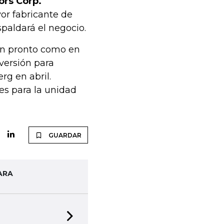
ors Corp.
or fabricante de
paldará el negocio.
an pronto como en
versión para
rg en abril.
es para la unidad
GUARDAR
ARA
Next slide