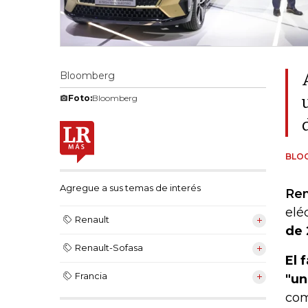
Bloomberg
Foto:
Bloomberg
BLO
Agregue a sus temas de interés
Ren
elé
Renault
de 
Renault-Sofasa
El 
Francia
"un
com