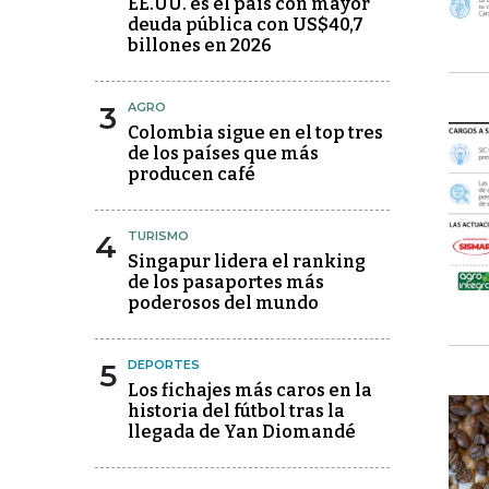
EE.UU. es el país con mayor
deuda pública con US$40,7
billones en 2026
3
AGRO
Colombia sigue en el top tres
de los países que más
producen café
4
TURISMO
Singapur lidera el ranking
de los pasaportes más
poderosos del mundo
5
DEPORTES
Los fichajes más caros en la
historia del fútbol tras la
llegada de Yan Diomandé