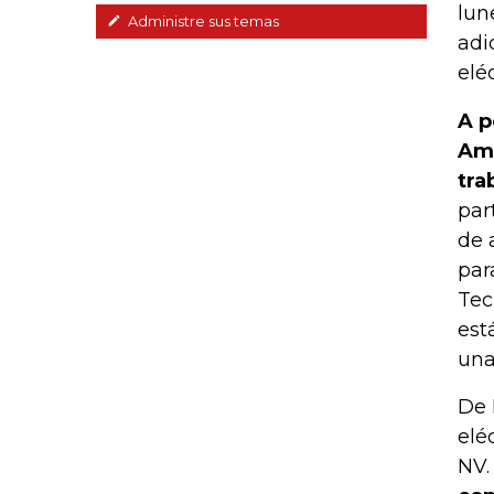
lun
Administre sus temas
adi
eléc
A p
Amp
tra
par
de 
par
Tec
est
una
De 
elé
NV