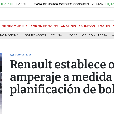
1
+2,19%
29,66%
+0,87%
+3,
TASA DE USURA CRÉDITO CONSUMO
LOBOECONOMÍA
AGRONEGOCIOS
ANÁLISIS
ASUNTOS LEGALES
RNO NACIONAL
GRUPO ARGOS
ODINSA
HOGAR
GRUPO NUTRESA
A
AUTOMOTOR
Renault establece o
amperaje a medida 
planificación de bo