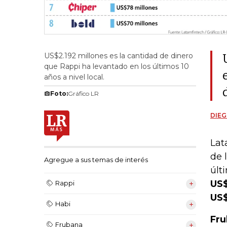
US$2.192 millones es la cantidad de dinero
que Rappi ha levantado en los últimos 10
años a nivel local.
Foto:
Gráfico LR
DIEG
Lat
de 
Agregue a sus temas de interés
últ
US$
Rappi
US$
Habi
Fru
Frubana