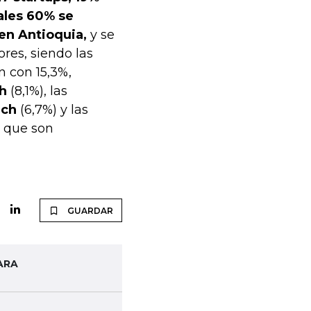
ales 60% se
en Antioquia,
y se
ores, siendo las
 con 15,3%,
h
(8,1%), las
ch
(6,7%) y las
e que son
GUARDAR
ARA