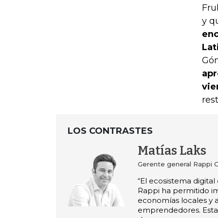
Fru
y q
enc
Lat
Góm
apr
vie
res
LOS CONTRASTES
Matías Laks
Gerente general Rappi 
“El ecosistema digita
Rappi ha permitido im
economías locales y a
emprendedores. Esta