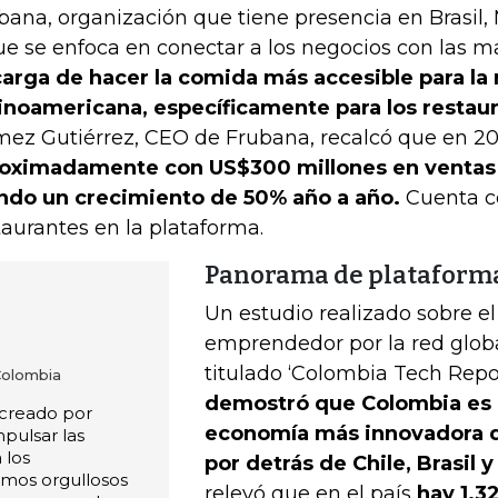
bana, organización que tiene presencia en Brasil
ue se enfoca en conectar a los negocios con las m
arga de hacer la comida más accesible para la
inoamericana, específicamente para los restau
ez Gutiérrez, CEO de Frubana, recalcó que en 2
oximadamente con US$300 millones en ventas 
ndo un crecimiento de 50% año a año.
Cuenta c
taurantes en la plataforma.
Panorama de plataforma
Un estudio realizado sobre e
emprendedor por la red glob
titulado ‘Colombia Tech Repo
Colombia
demostró que Colombia es l
l creado por
economía más innovadora d
pulsar las
 los
por detrás de Chile, Brasil 
mos orgullosos
relevó que en el país
hay 1.32