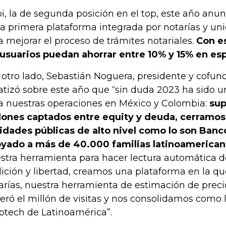
i, la de segunda posición en el top, este año anu
la primera plataforma integrada por notarías y un
a mejorar el proceso de trámites notariales.
Con e
 usuarios puedan ahorrar entre 10% y 15% en es
 otro lado, Sebastián Noguera, presidente y cofun
atizó sobre este año que “sin duda 2023 ha sido 
a nuestras operaciones en México y Colombia:
sup
lones captados entre equity y deuda, cerramo
idades públicas de alto nivel como lo son Ban
yado a más de 40.000 familias latinoamerican
stra herramienta para hacer lectura automática de
dición y libertad, creamos una plataforma en la q
arías, nuestra herramienta de estimación de preci
eró el millón de visitas y nos consolidamos como l
ptech de Latinoamérica”.