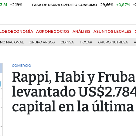
,19%
29,66%
+0,87%
+3,02%
TASA DE USURA CRÉDITO CONSUMO
LOBOECONOMÍA
AGRONEGOCIOS
ANÁLISIS
ASUNTOS LEGALES
RNO NACIONAL
GRUPO ARGOS
ODINSA
HOGAR
GRUPO NUTRESA
A
COMERCIO
Rappi, Habi y Frub
levantado US$2.784
capital en la últim