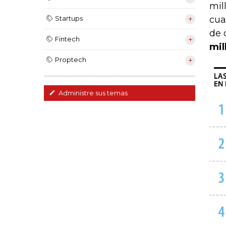
mil
cua
Startups
de 
Fintech
mil
Proptech
Administre sus temas