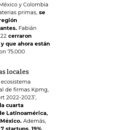
, México y Colombia
aterias primas,
se
 región
rantes.
Fabián
022
cerraron
y que ahora están
on 75.000
s locales
l ecosistema
al de firmas Kpmg,
rt 2022-2023’,
a cuarta
e Latinoamérica,
y México.
Además,
7 startups, 19%