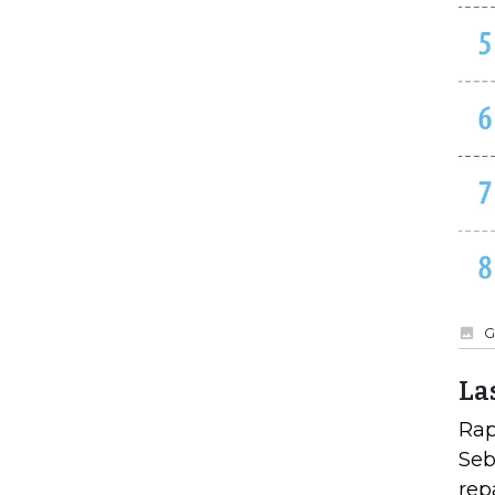
G
La
Rap
Seb
rep