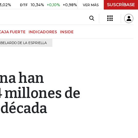
SUSCRÍBASE
10,34%
+0,10%
+0,98%
$ 416,96
+$ 0,05
+0,01%
DTF
UVR
VER MÁS
CAJA FUERTE
INDICADORES
INSIDE
BELARDO DE LA ESPRIELLA
ana han
 millones de
a década