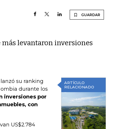
GUARDAR
ue más levantaron inversiones
 lanzó su ranking
ARTÍCULO
RELACIONADO
lombia durante los
on inversiones por
inmuebles, con
 van US$2.784