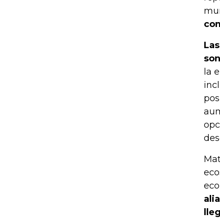
mun
com
Las
son
la 
inc
pos
aum
opc
des
Mat
eco
eco
ali
lle