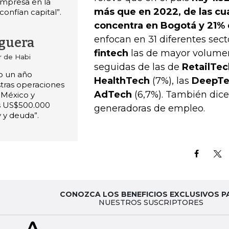
mpresa en la
más que en 2022, de las cu
 confían capital”.
concentra en Bogotá y 21% 
enfocan en 31 diferentes sect
guera
fintech
las de mayor volumen
r de Habi
seguidas de las de
RetailTec
do un año
HealthTech
(7%), las
DeepTe
tras operaciones
AdTech
(6,7%). También dic
 México y
s US$500.000
generadoras de empleo.
 y deuda”.
CONOZCA LOS BENEFICIOS EXCLUSIVOS P
NUESTROS SUSCRIPTORES