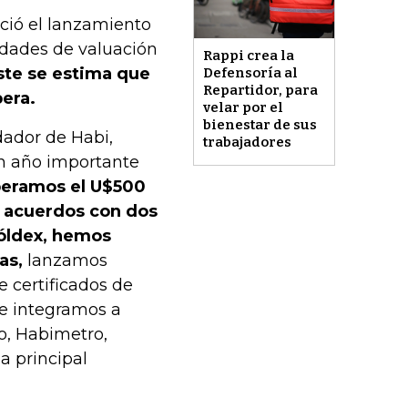
nció el lanzamiento
idades de valuación
Rappi crea la
ste se estima que
Defensoría al
Repartidor, para
pera.
velar por el
bienestar de sus
dador de Habi,
trabajadores
un año importante
eramos el U$500
s acuerdos con dos
cóldex, hemos
as,
lanzamos
 certificados de
ue integramos a
o, Habimetro,
a principal