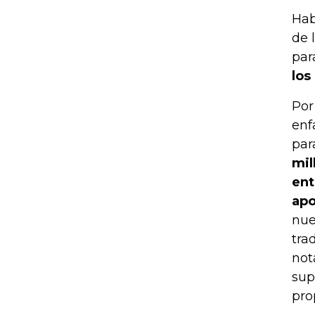
Hab
de 
par
los
Por
enf
par
mil
ent
apo
nue
tra
not
sup
pro