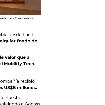
uento de 2% en peajes
able desde hace
ualquier fondo de
e valor que a
l Mobility Tech.
compañía recibió
os US$8 millones.
de nuestra
nsolidando a Gopass