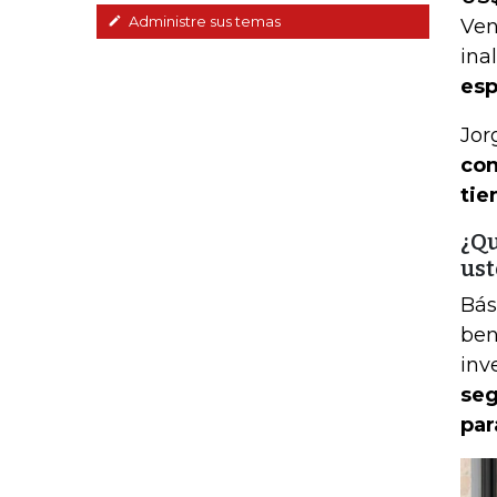
Administre sus temas
Ven
ina
esp
Jor
con
tie
¿Qu
ust
Bás
ben
inv
seg
par