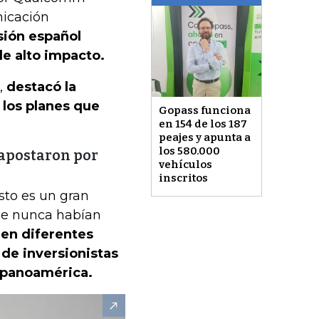
nicación
sión español
e alto impacto.
,
destacó la
 los planes que
Gopass funciona
en 154 de los 187
peajes y apunta a
los 580.000
 apostaron por
vehículos
inscritos
sto es un gran
que nunca habían
 en diferentes
de inversionistas
spanoamérica.