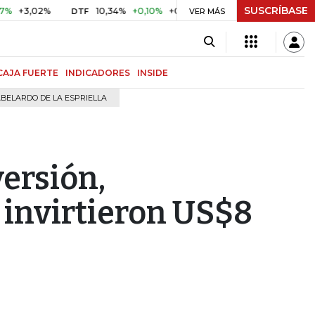
SUSCRÍBASE
2%
10,34%
+0,10%
+0,98%
$ 416,91
+$ 0,05
+0,01%
DTF
UVR
VER MÁS
CAJA FUERTE
INDICADORES
INSIDE
BELARDO DE LA ESPRIELLA
ersión,
invirtieron US$8
s