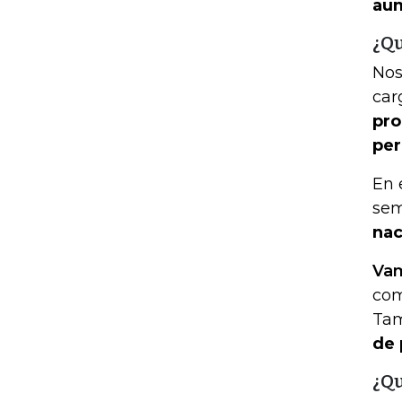
aum
¿Qu
Nos
car
pro
per
En 
sem
nac
Vam
com
Ta
de 
¿Qu