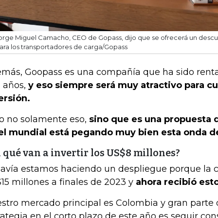
orge Miguel Camacho, CEO de Gopass, dijo que se ofrecerá un desc
ara los transportadores de carga/Gopass
más, Goopass es una compañía que ha sido rent
s años,
y eso siempre será muy atractivo para c
ersión.
o no solamente eso,
sino que es una propuesta d
el mundial está pegando muy bien esta onda de
 qué van a invertir los US$8 millones?
avía estamos haciendo un despliegue porque la 
15 millones a finales de 2023 y
ahora recibió est
stro mercado principal es Colombia y gran parte 
rategia en el corto plazo de este año es seguir co