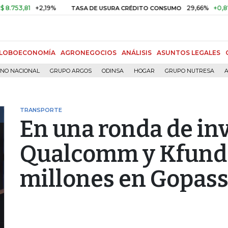
1
+2,19%
29,66%
+0,87%
+3,0
TASA DE USURA CRÉDITO CONSUMO
LOBOECONOMÍA
AGRONEGOCIOS
ANÁLISIS
ASUNTOS LEGALES
RNO NACIONAL
GRUPO ARGOS
ODINSA
HOGAR
GRUPO NUTRESA
A
TRANSPORTE
En una ronda de inv
Qualcomm y Kfund 
millones en Gopas