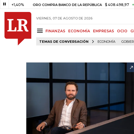
,40%
$ 408.498,97
+$ 8.753,8
ORO COMPRA BANCO DE LA REPÚBLICA
VIERNES, 07 DE AGOSTO DE 2026
FINANZAS
ECONOMÍA
EMPRESAS
OCIO
G
TEMAS DE CONVERSACIÓN
ECONOMÍA
GOBIE