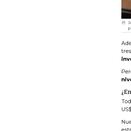
J
p
Ade
tre
inv
Per
niv
¿En
Tod
US$
Nue
est