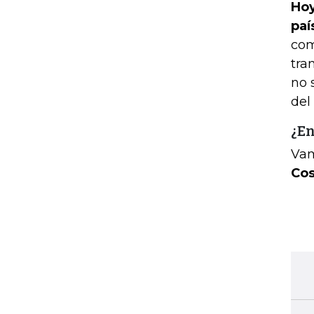
Hoy
paí
com
tra
no 
del
¿En
Vam
Cos