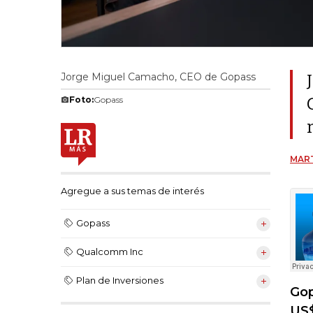
Jorge Miguel Camacho, CEO de Gopass
Foto:
Gopass
MART
Agregue a sus temas de interés
Gopass
Qualcomm Inc
Plan de Inversiones
Gop
US$