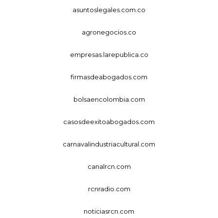
asuntoslegales.com.co
agronegocios.co
empresas.larepublica.co
firmasdeabogados.com
bolsaencolombia.com
casosdeexitoabogados.com
carnavalindustriacultural.com
canalrcn.com
rcnradio.com
noticiasrcn.com