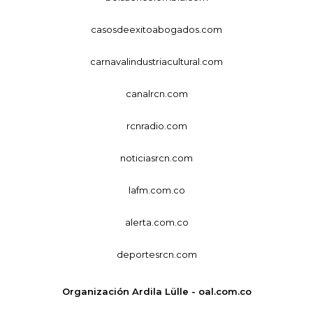
casosdeexitoabogados.com
carnavalindustriacultural.com
canalrcn.com
rcnradio.com
noticiasrcn.com
lafm.com.co
alerta.com.co
deportesrcn.com
Organización Ardila Lülle - oal.com.co