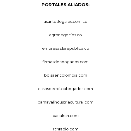
PORTALES ALIADOS:
asuntoslegales.com.co
agronegocios.co
empresas.larepublica.co
firmasdeabogados.com
bolsaencolombia.com
casosdeexitoabogados.com
carnavalindustriacultural.com
canalrcn.com
rcnradio.com