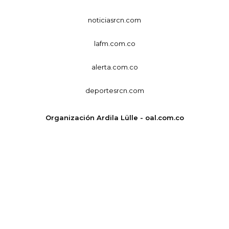
noticiasrcn.com
lafm.com.co
alerta.com.co
deportesrcn.com
Organización Ardila Lülle - oal.com.co