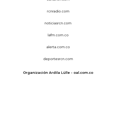
rcnradio.com
noticiasrcn.com
lafm.com.co
alerta.com.co
deportesrcn.com
Organización Ardila Lülle - oal.com.co