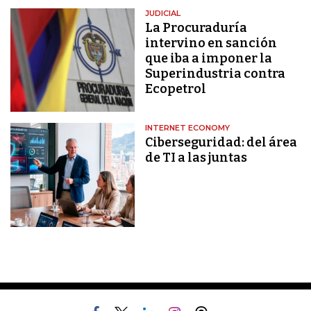
JUDICIAL
La Procuraduría
intervino en sanción
que iba a imponer la
Superindustria contra
Ecopetrol
INTERNET ECONOMY
Ciberseguridad: del área
de TI a las juntas