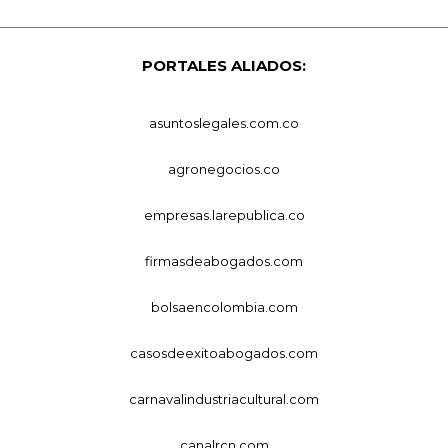
PORTALES ALIADOS:
asuntoslegales.com.co
agronegocios.co
empresas.larepublica.co
firmasdeabogados.com
bolsaencolombia.com
casosdeexitoabogados.com
carnavalindustriacultural.com
canalrcn.com