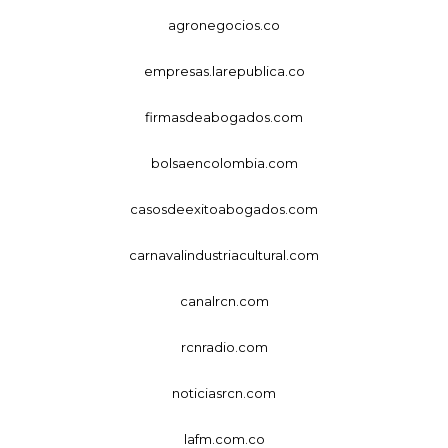
agronegocios.co
empresas.larepublica.co
firmasdeabogados.com
bolsaencolombia.com
casosdeexitoabogados.com
carnavalindustriacultural.com
canalrcn.com
rcnradio.com
noticiasrcn.com
lafm.com.co