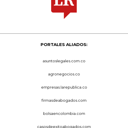
PORTALES ALIADOS:
asuntoslegales.com.co
agronegocios.co
empresas.larepublica.co
firmasdeabogados.com
bolsaencolombia.com
casosdeexitoabogados.com