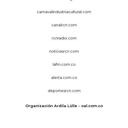
carnavalindustriacultural.com
canalrcn.com
rcnradio.com
noticiasrcn.com
lafm.com.co
alerta.com.co
deportesrcn.com
Organización Ardila Lülle - oal.com.co