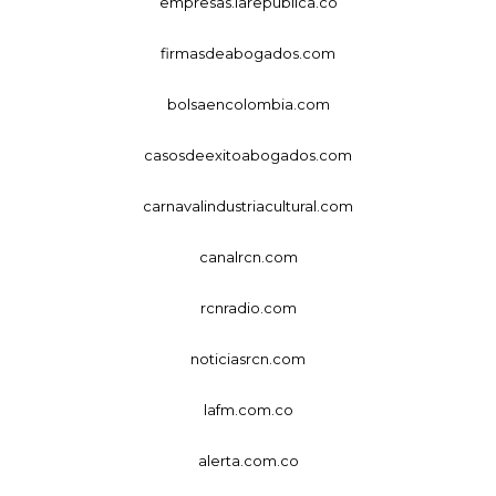
empresas.larepublica.co
firmasdeabogados.com
bolsaencolombia.com
casosdeexitoabogados.com
carnavalindustriacultural.com
canalrcn.com
rcnradio.com
noticiasrcn.com
lafm.com.co
alerta.com.co