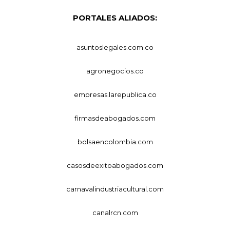
PORTALES ALIADOS:
asuntoslegales.com.co
agronegocios.co
empresas.larepublica.co
firmasdeabogados.com
bolsaencolombia.com
casosdeexitoabogados.com
carnavalindustriacultural.com
canalrcn.com