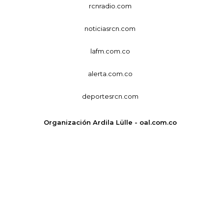
rcnradio.com
noticiasrcn.com
lafm.com.co
alerta.com.co
deportesrcn.com
Organización Ardila Lülle - oal.com.co