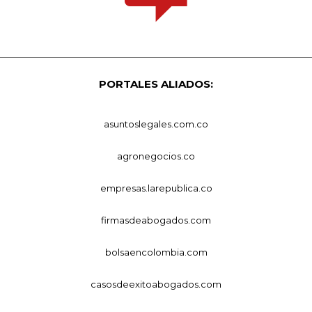
PORTALES ALIADOS:
asuntoslegales.com.co
agronegocios.co
empresas.larepublica.co
firmasdeabogados.com
bolsaencolombia.com
casosdeexitoabogados.com