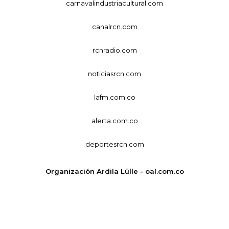
carnavalindustriacultural.com
canalrcn.com
rcnradio.com
noticiasrcn.com
lafm.com.co
alerta.com.co
deportesrcn.com
Organización Ardila Lülle - oal.com.co