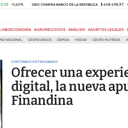
,40%
$ 408.498,97
+$ 8.753,
ORO COMPRA BANCO DE LA REPÚBLICA
LOBOECONOMÍA
AGRONEGOCIOS
ANÁLISIS
ASUNTOS LEGALES
RNO NACIONAL
GRUPO ARGOS
ODINSA
HOGAR
GRUPO NUTRESA
A
CONTENIDO PATROCINADO
Ofrecer una experi
digital, la nueva ap
Finandina