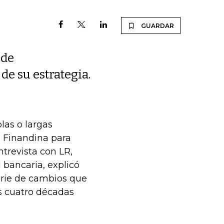
GUARDAR
 de
e su estrategia.
olas o largas
o Finandina para
trevista con LR,
 bancaria, explicó
erie de cambios que
as cuatro décadas