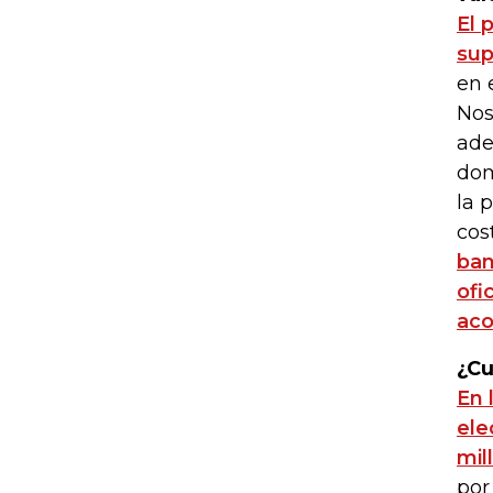
El 
sup
en 
Nos
ade
dom
la 
cos
ban
ofi
aco
¿Cu
En 
ele
mil
por