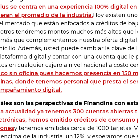
plus se centra en una experiencia 100% digital 
eran el promedio de la industria.
Hoy existen uno
el mercado que están enfocados a créditos de baj
otros tendremos montos muchos más altos que lo
más que complementamos nuestra oferta digital c
icilio. Además, usted puede cambiar la clave de la
plataforma digital y contar con una cuenta que le p
tos en cualquier cajero a nivel nacional a costo ce
co sin oficina pues hacemos presencia en 150 mu
cinas, donde tenemos personal que presta el ser
mpañamiento digital.
áles son las perspectivas de Finandina con est
la actualidad ya tenemos 300 cuentas abiertas 
ctrónicas, hemos emitido créditos de consumo 
lones
y tenemos emitidas cerca de 1000 tarjetas.
 encima de la industria, un 12%, y esperamos que