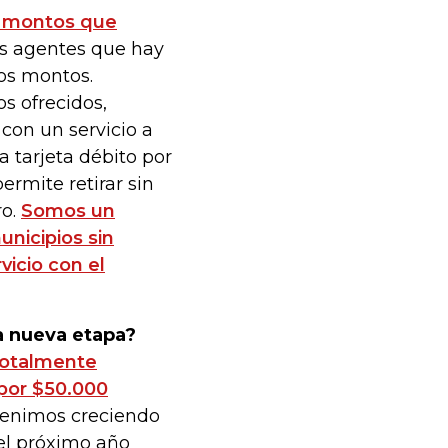
en montos que
s agentes que hay
os montos.
s ofrecidos,
on un servicio a
 tarjeta débito por
ermite retirar sin
ro.
Somos un
nicipios sin
vicio con el
a nueva etapa?
totalmente
por $50.000
 Venimos creciendo
 el próximo año