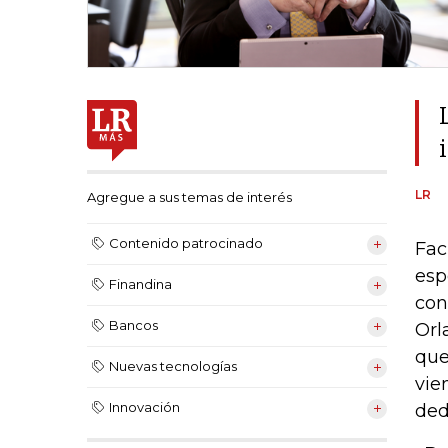
LR
Agregue a sus temas de interés
Contenido patrocinado
Fac
esp
Finandina
con
Bancos
Orl
que
Nuevas tecnologías
vie
Innovación
ded