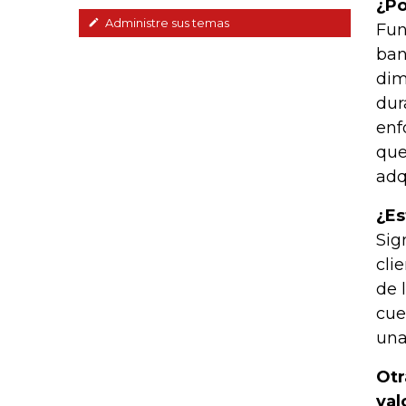
¿Po
Administre sus temas
Fun
ban
dim
dur
enf
que
adq
¿Es
Sig
cli
de 
cue
una
Otr
val