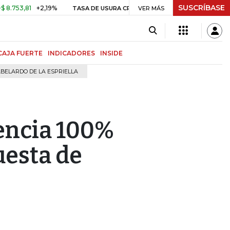
SUSCRÍBASE
81
+2,19%
29,66%
+0,87%
+3,
TASA DE USURA CRÉDITO CONSUMO
VER MÁS
CAJA FUERTE
INDICADORES
INSIDE
BELARDO DE LA ESPRIELLA
encia 100%
uesta de