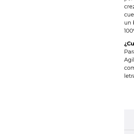
cre
cue
un 
100
¿Cu
Par
Agi
com
letr