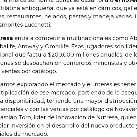
 la marca sombrilla Bénet se desarrollará
el nove
tilatina antioqueña, que ya está en cárnicos, galle
és, restaurantes, helados, pastas y maneja varias lí
smontes Lucchetti.
resa
entra a competir a multinacionales como Abb
balife, Amway y Omnilife. Esos jugadores son líd
ional que factura $200.000 millones anuales, de l
lones se despachan en comercios minoristas y ot
 ventas por catálogo.
tamos explorando el mercado y el interés es tener
tiplicación de ese mercado, partiendo de la asequ
la disponibilidad, teniendo una mayor distribució
erciales y con las ventas por catálogo de Novaven
astián Toro, líder de Innovación de Nutresa, quie
elar inversión en el desarrollo del nuevo producto
ciales de mercado.