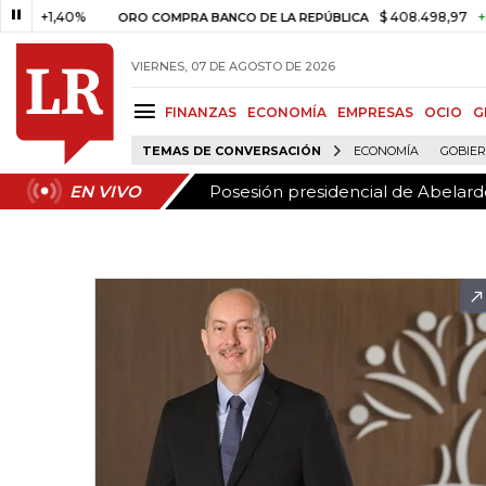
Posesión presidencial de Abelardo
EN VIVO
,40%
$ 408.498,97
+$ 8.753,8
ORO COMPRA BANCO DE LA REPÚBLICA
VIERNES, 07 DE AGOSTO DE 2026
FINANZAS
ECONOMÍA
EMPRESAS
OCIO
G
TEMAS DE CONVERSACIÓN
ECONOMÍA
GOBIE
Posesión presidencial de Abelardo
EN VIVO