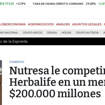
 de la Espriella
1
+2,19%
29,66%
+0,87%
+3,
TASA DE USURA CRÉDITO CONSUMO
LOBOECONOMÍA
AGRONEGOCIOS
ANÁLISIS
ASUNTOS LEGALES
RNO NACIONAL
GRUPO ARGOS
ODINSA
HOGAR
GRUPO NUTRESA
A
 de la Espriella
COMERCIO
Nutresa le competi
Herbalife en un me
$200.000 millones