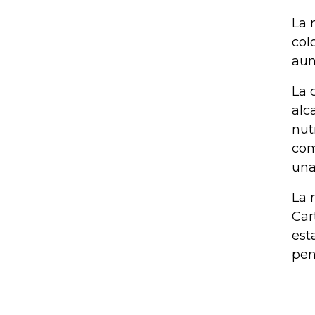
La 
col
aun
La 
alc
nut
com
una
La 
Car
est
pen