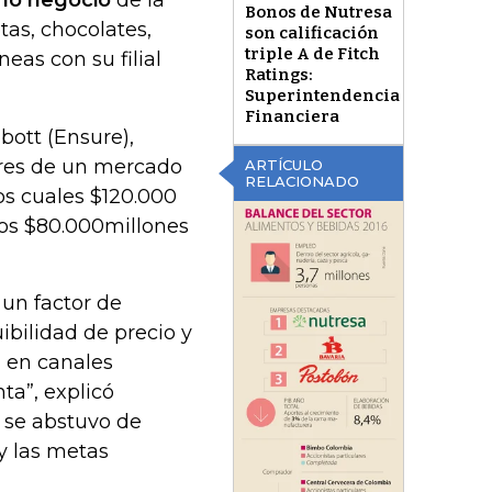
no negocio
de la
Bonos de Nutresa
tas, chocolates,
son calificación
triple A de Fitch
neas con su filial
Ratings:
Superintendencia
Financiera
ott (Ensure),
eres de un mercado
ARTÍCULO
RELACIONADO
os cuales $120.000
ros $80.000millones
 un factor de
ibilidad de precio y
n en canales
ta”, explicó
n se abstuvo de
 y las metas