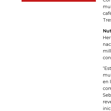
Con
mul
caf
Tre
Nut
Her
nac
mil
con
“Es
mul
en 
com
Seb
rev
ini