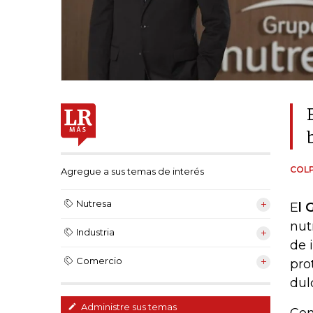
COL
Agregue a sus temas de interés
Nutresa
E
l 
nut
Industria
de 
Comercio
pro
dul
Administre sus temas