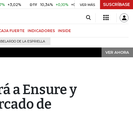
SUSCRÍBASE
VER AHORA
02%
10,34%
+0,10%
+0,98%
$ 416,91
+$ 0,05
+0,01%
DTF
UVR
VER MÁS
CAJA FUERTE
INDICADORES
INSIDE
BELARDO DE LA ESPRIELLA
VER AHORA
rá a Ensure y
rcado de