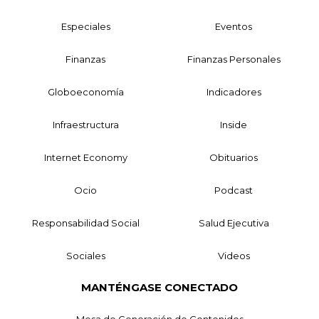
Especiales
Eventos
Finanzas
Finanzas Personales
Globoeconomía
Indicadores
Infraestructura
Inside
Internet Economy
Obituarios
Ocio
Podcast
Responsabilidad Social
Salud Ejecutiva
Sociales
Videos
MANTÉNGASE CONECTADO
Mesa de Generación de Contenidos