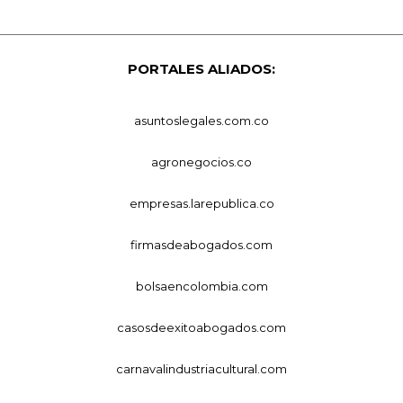
PORTALES ALIADOS:
asuntoslegales.com.co
agronegocios.co
empresas.larepublica.co
firmasdeabogados.com
bolsaencolombia.com
casosdeexitoabogados.com
carnavalindustriacultural.com