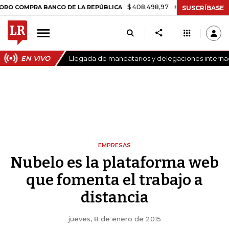
$ 408.498,97
+$ 8.753,81
+2,19%
PRA BANCO DE LA REPÚBLICA
TA
SUSCRÍBASE
EN VIVO
Llegada de mandatarios y delegaciones internaci
EMPRESAS
Nubelo es la plataforma web
que fomenta el trabajo a
distancia
jueves, 8 de enero de 2015