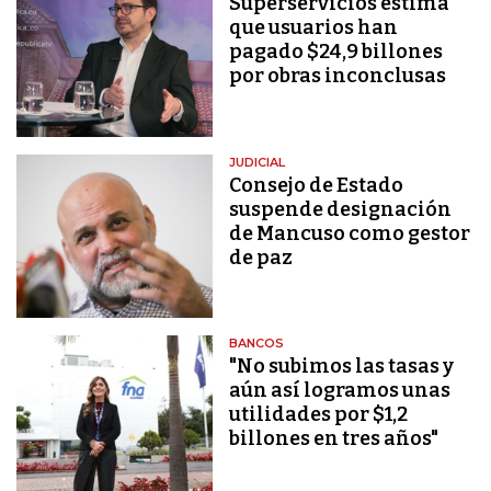
Superservicios estima
que usuarios han
pagado $24,9 billones
por obras inconclusas
JUDICIAL
Consejo de Estado
suspende designación
de Mancuso como gestor
de paz
BANCOS
"No subimos las tasas y
aún así logramos unas
utilidades por $1,2
billones en tres años"