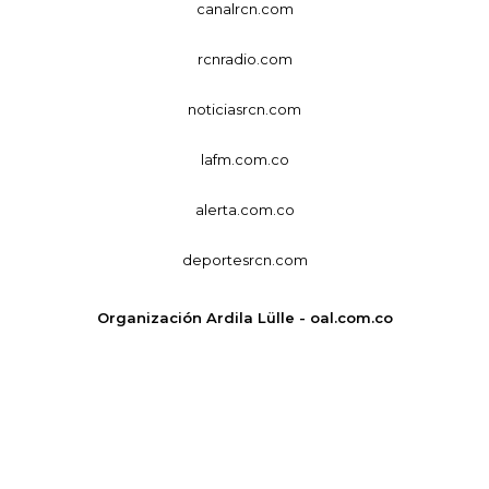
canalrcn.com
rcnradio.com
noticiasrcn.com
lafm.com.co
alerta.com.co
deportesrcn.com
Organización Ardila Lülle - oal.com.co