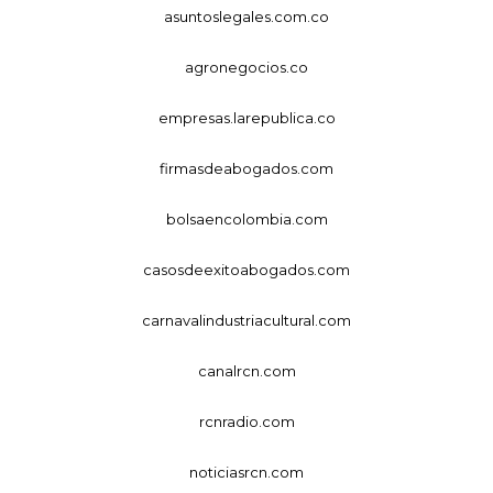
asuntoslegales.com.co
agronegocios.co
empresas.larepublica.co
firmasdeabogados.com
bolsaencolombia.com
casosdeexitoabogados.com
carnavalindustriacultural.com
canalrcn.com
rcnradio.com
noticiasrcn.com