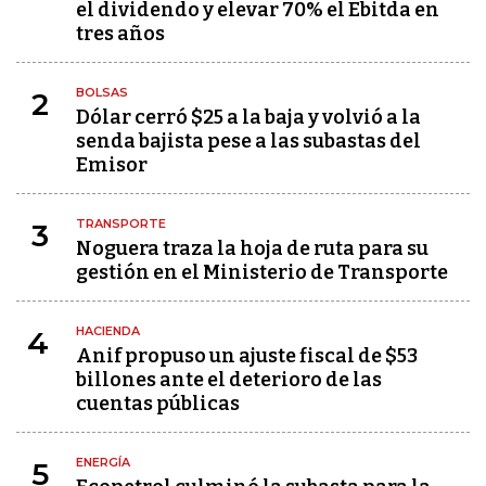
el dividendo y elevar 70% el Ebitda en
tres años
BOLSAS
2
Dólar cerró $25 a la baja y volvió a la
senda bajista pese a las subastas del
Emisor
TRANSPORTE
3
Noguera traza la hoja de ruta para su
gestión en el Ministerio de Transporte
HACIENDA
4
Anif propuso un ajuste fiscal de $53
billones ante el deterioro de las
cuentas públicas
ENERGÍA
5