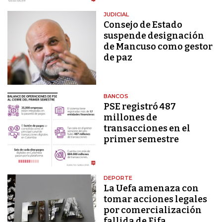
JUDICIAL
Consejo de Estado
suspende designación
de Mancuso como gestor
de paz
BANCOS
PSE registró 487
millones de
transacciones en el
primer semestre
DEPORTE
La Uefa amenaza con
tomar acciones legales
por comercialización
fallida de Fifa