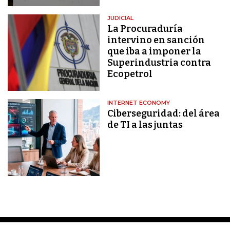
JUDICIAL
La Procuraduría
intervino en sanción
que iba a imponer la
Superindustria contra
Ecopetrol
INTERNET ECONOMY
Ciberseguridad: del área
de TI a las juntas