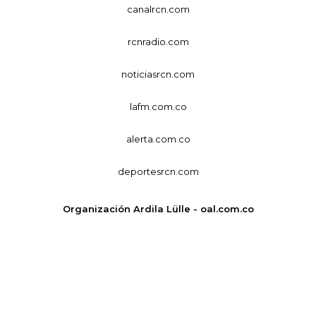
canalrcn.com
rcnradio.com
noticiasrcn.com
lafm.com.co
alerta.com.co
deportesrcn.com
Organización Ardila Lülle - oal.com.co