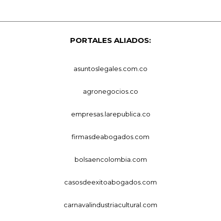
PORTALES ALIADOS:
asuntoslegales.com.co
agronegocios.co
empresas.larepublica.co
firmasdeabogados.com
bolsaencolombia.com
casosdeexitoabogados.com
carnavalindustriacultural.com