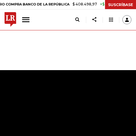
$ 408.498,97
+$ 8.753,81
+2,19%
A BANCO DE LA REPÚBLICA
TASA
SUSCRÍBASE