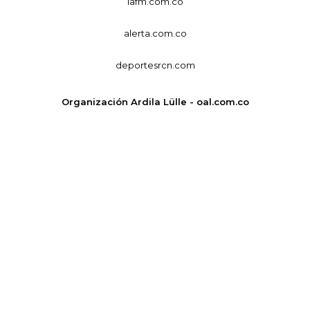
lafm.com.co
alerta.com.co
deportesrcn.com
Organización Ardila Lülle - oal.com.co