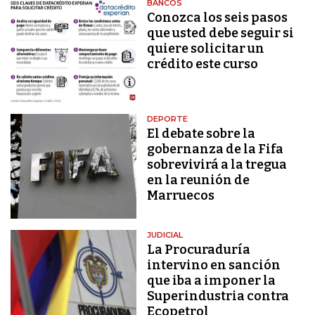
BANCOS
Conozca los seis pasos
que usted debe seguir si
quiere solicitar un
crédito este curso
DEPORTE
El debate sobre la
gobernanza de la Fifa
sobrevivirá a la tregua
en la reunión de
Marruecos
JUDICIAL
La Procuraduría
intervino en sanción
que iba a imponer la
Superindustria contra
Ecopetrol