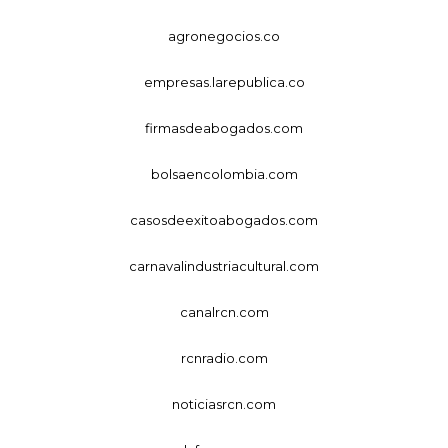
agronegocios.co
empresas.larepublica.co
firmasdeabogados.com
bolsaencolombia.com
casosdeexitoabogados.com
carnavalindustriacultural.com
canalrcn.com
rcnradio.com
noticiasrcn.com