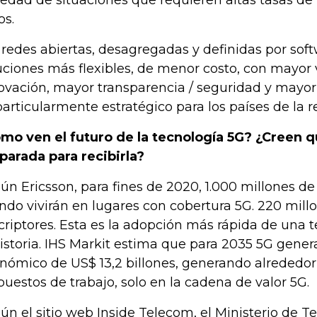
iedad de situaciones que requieren altas tasas de 
os.
 redes abiertas, desagregadas y definidas por sof
uciones más flexibles, de menor costo, con mayor
ovación, mayor transparencia / seguridad y mayor 
particularmente estratégico para los países de la r
mo ven el futuro de la tecnología 5G? ¿Creen 
parada para recibirla?
ún Ericsson, para fines de 2020, 1.000 millones de
do vivirán en lugares con cobertura 5G. 220 mill
criptores. Esta es la adopción más rápida de una 
historia. IHS Markit estima que para 2035 5G gene
nómico de US$ 13,2 billones, generando alrededor
puestos de trabajo, solo en la cadena de valor 5G.
ún el sitio web Inside Telecom, el Ministerio de T