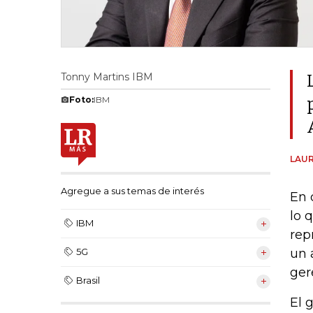
Tonny Martins IBM
Foto:
IBM
LAUR
Agregue a sus temas de interés
En 
lo 
IBM
rep
un 
5G
ger
Brasil
El 