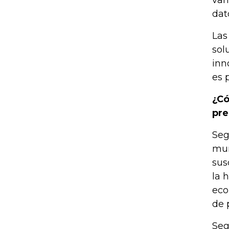
var
dat
Las
sol
inn
es 
¿Có
pre
Seg
mun
sus
la 
eco
de 
Seg