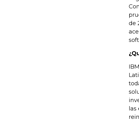
Com
pru
de 
ace
sof
¿Qu
IBM
Lat
tod
sol
inv
las
rei