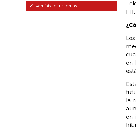
Tel
Administre sus temas
FIT.
¿Có
Los
med
cua
en 
est
Est
fut
la 
aum
en 
híb