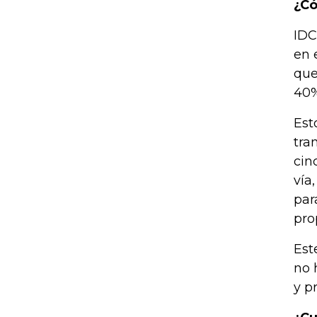
¿Có
IDC
en 
que
40%
Est
tra
cin
vía
par
pro
Est
no 
y p