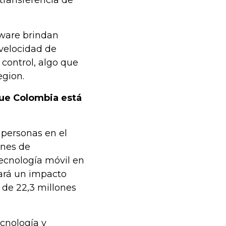
transferencia de
tware brindan
 velocidad de
control, algo que
egion.
que Colombia está
 personas en el
ones de
tecnología móvil en
rará un impacto
 de 22,3 millones
ecnología y