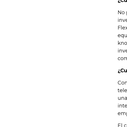
¿Cu
No 
inv
Fle
equ
kno
inv
com
¿Cu
Con
tel
una
int
emp
El 