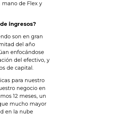
a mano de Flex y
 de ingresos?
endo son en gran
mitad del año
núan enfocándose
ación del efectivo, y
os de capital.
icas para nuestro
nuestro negocio en
timos 12 meses, un
foque mucho mayor
dad en la nube