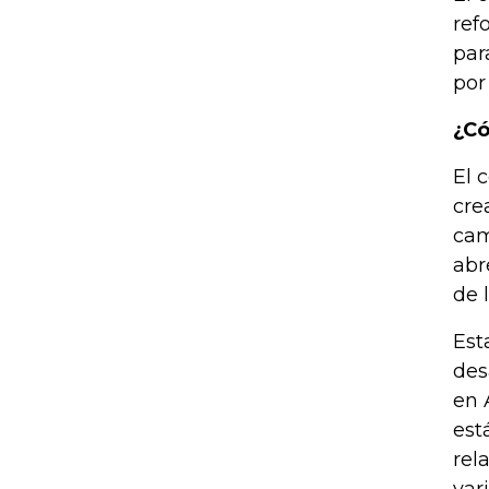
ref
par
por
¿Có
El 
cre
cam
abr
de 
Est
des
en 
est
rel