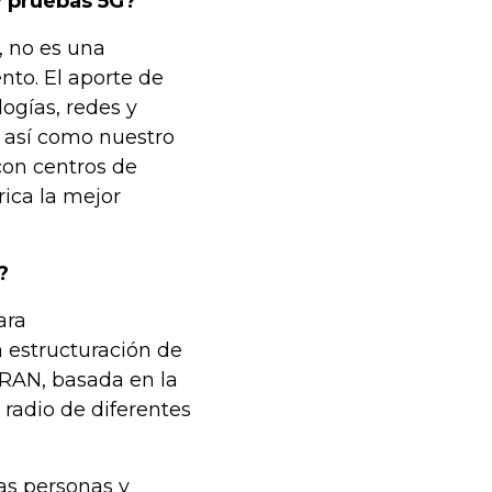
y pruebas 5G?
 no es una
nto. El aporte de
logías, redes y
 así como nuestro
con centros de
rica la mejor
?
ara
 estructuración de
 RAN, basada en la
 radio de diferentes
as personas y