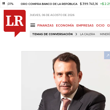
1%
$ 399.745,16
+$ 2.295,71
ORO COMPRA BANCO DE LA REPÚBLICA
JUEVES, 06 DE AGOSTO DE 2026
FINANZAS
ECONOMÍA
EMPRESAS
OCIO
G
TEMAS DE CONVERSACIÓN
LA CALERA
MINER