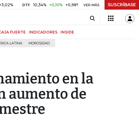
SUSCRÍBASE
%
10,34%
+0,10%
+0,98%
$ 416,86
+$ 0,05
+0,01%
DTF
UVR
VER MÁS
CAJA FUERTE
INDICADORES
INSIDE
RICA LATINA
MOROSIDAD
namiento en la
un aumento de
imestre