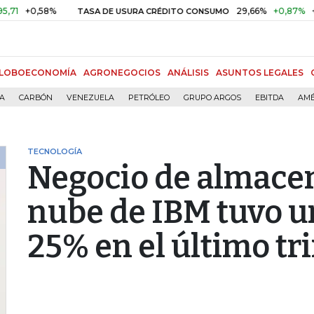
+0,58%
29,66%
+0,87%
+3,02
TASA DE USURA CRÉDITO CONSUMO
LOBOECONOMÍA
AGRONEGOCIOS
ANÁLISIS
ASUNTOS LEGALES
ÍA
CARBÓN
VENEZUELA
PETRÓLEO
GRUPO ARGOS
EBITDA
AMÉ
TECNOLOGÍA
Negocio de almace
nube de IBM tuvo 
25% en el último tr