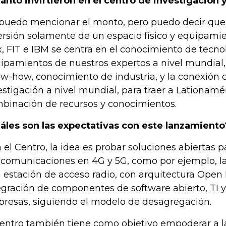
ánto invirtieron en el centro de investigación 
puedo mencionar el monto, pero puedo decir que,
ersión solamente de un espacio físico y equipamie
x, FIT e IBM se centra en el conocimiento de tecno
ipamientos de nuestros expertos a nivel mundial,
w-how, conocimiento de industria, y la conexión 
estigación a nivel mundial, para traer a Lationamé
binación de recursos y conocimientos.
áles son las expectativas con este lanzamiento
 el Centro, la idea es probar soluciones abiertas p
ecomunicaciones en 4G y 5G, como por ejemplo, la
 estación de acceso radio, con arquitectura Open
egración de componentes de software abierto, TI y
resas, siguiendo el modelo de desagregación.
centro también tiene como objetivo empoderar a l