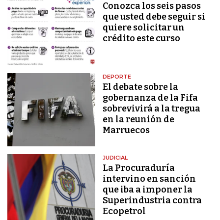
Conozca los seis pasos
que usted debe seguir si
quiere solicitar un
crédito este curso
DEPORTE
El debate sobre la
gobernanza de la Fifa
sobrevivirá a la tregua
en la reunión de
Marruecos
JUDICIAL
La Procuraduría
intervino en sanción
que iba a imponer la
Superindustria contra
Ecopetrol