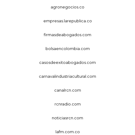
agronegocios.co
empresas.larepublica.co
firmasdeabogados.com
bolsaencolombia.com
casosdeexitoabogados.com
carnavalindustriacultural.com
canalrcn.com
rcnradio.com
noticiasrcn.com
lafm.com.co