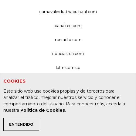
carnavalindustriacultural.com
canalrcn.com
rcnradio.com
noticiasrcn.com
lafm.com.co
COOKIES
alerta.com.co
Este sitio web usa cookies propias y de terceros para
deportesrcn.com
analizar el tráfico, mejorar nuestros servicio y conocer el
comportamiento del usuario. Para conocer más, acceda a
nuestra
Política de Cookies
.
Organización Ardila Lülle - oal.com.co
ENTENDIDO
TEMAS DE INTERÉS