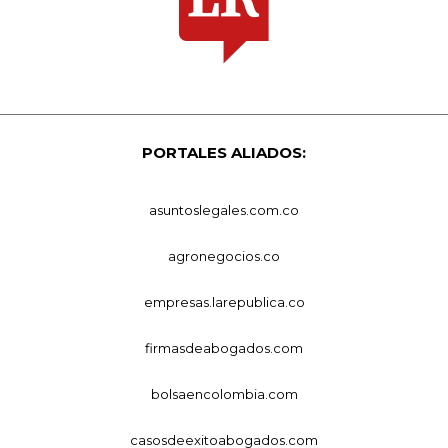
PORTALES ALIADOS:
asuntoslegales.com.co
agronegocios.co
empresas.larepublica.co
firmasdeabogados.com
bolsaencolombia.com
casosdeexitoabogados.com