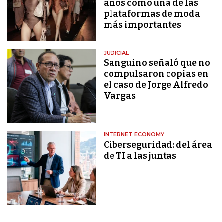
años como una de las
plataformas de moda
más importantes
JUDICIAL
Sanguino señaló que no
compulsaron copias en
el caso de Jorge Alfredo
Vargas
INTERNET ECONOMY
Ciberseguridad: del área
de TI a las juntas