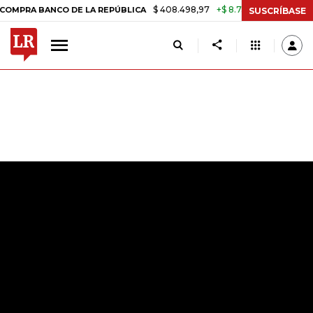
$ 408.498,97
+$ 8.753,81
+2,19%
NCO DE LA REPÚBLICA
TASA DE 
SUSCRÍBASE