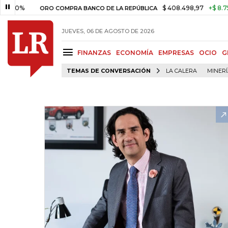
%
$ 408.498,97
+$ 8.753,81
ORO COMPRA BANCO DE LA REPÚBLICA
JUEVES, 06 DE AGOSTO DE 2026
FINANZAS
ECONOMÍA
EMPRESAS
OCIO
G
TEMAS DE CONVERSACIÓN
LA CALERA
MINER