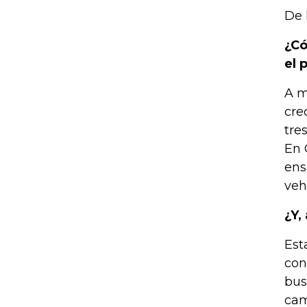
De 
¿Có
el 
A m
cre
tre
En 
ens
veh
¿Y,
Est
con
bus
cam