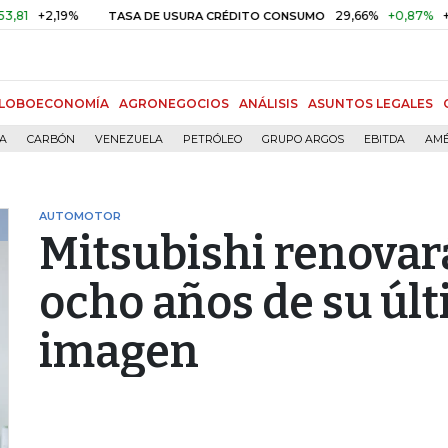
+2,19%
29,66%
+0,87%
+3,02%
TASA DE USURA CRÉDITO CONSUMO
LOBOECONOMÍA
AGRONEGOCIOS
ANÁLISIS
ASUNTOS LEGALES
ÍA
CARBÓN
VENEZUELA
PETRÓLEO
GRUPO ARGOS
EBITDA
AMÉ
AUTOMOTOR
Mitsubishi renovará
ocho años de su úl
imagen