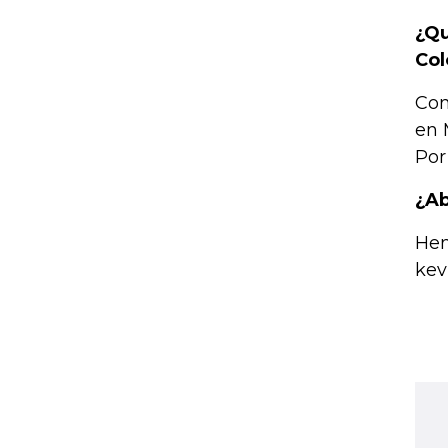
¿Qu
Co
Con
en 
Por
¿Ab
Hem
kev