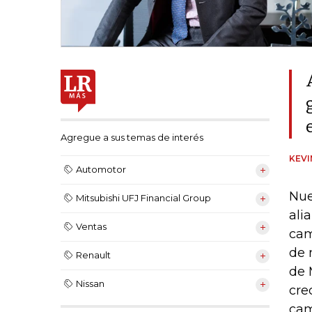
Agregue a sus temas de interés
KEV
Automotor
Nue
Mitsubishi UFJ Financial Group
ali
Ventas
cam
de 
Renault
de 
Nissan
cre
cam