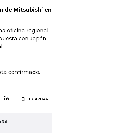
ón de Mitsubishi en
a oficina regional,
puesta con Japón.
l.
stá confirmado.
GUARDAR
ARA