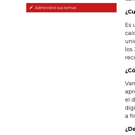
Administre sus temas
¿Cu
Es 
caí
uni
los
rec
¿Có
Vam
apr
el 
dig
a f
¿De