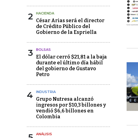
2
HACIENDA
César Arias será el director
de Crédito Público del
Gobierno de la Espriella
3
BOLSAS
El dólar cerró $21,81 a la baja
durante el último día hábil
del gobierno de Gustavo
Petro
4
INDUSTRIA
Grupo Nutresa alcanzó
ingresos por $10,3 billones y
vendió $6,6 billones en
Colombia
5
ANÁLISIS