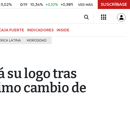
SUSCRÍBASE
10,34%
+0,10%
+0,98%
$ 416,86
+$ 0,05
+0,01%
DTF
UVR
VER MÁS
CAJA FUERTE
INDICADORES
INSIDE
RICA LATINA
MOROSIDAD
 su logo tras
timo cambio de