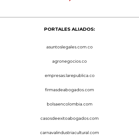
PORTALES ALIADOS:
asuntoslegales.com.co
agronegocios.co
empresas.larepublica.co
firmasdeabogados.com
bolsaencolombia.com
casosdeexitoabogados.com
carnavalindustriacultural.com