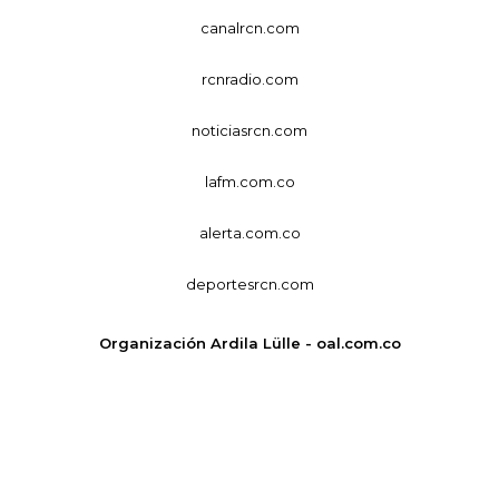
canalrcn.com
rcnradio.com
noticiasrcn.com
lafm.com.co
alerta.com.co
deportesrcn.com
Organización Ardila Lülle - oal.com.co