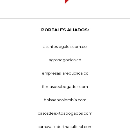
PORTALES ALIADOS:
asuntoslegales.com.co
agronegocios.co
empresas.larepublica.co
firmasdeabogados.com
bolsaencolombia.com
casosdeexitoabogados.com
carnavalindustriacultural.com