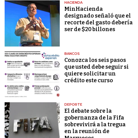
HACIENDA
MinHacienda
designado señaló que el
recorte del gasto debería
ser de $20 billones
BANCOS
Conozca los seis pasos
que usted debe seguir si
quiere solicitar un
crédito este curso
DEPORTE
El debate sobre la
gobernanza de la Fifa
sobrevivirá a la tregua
en la reunión de
Marruecos