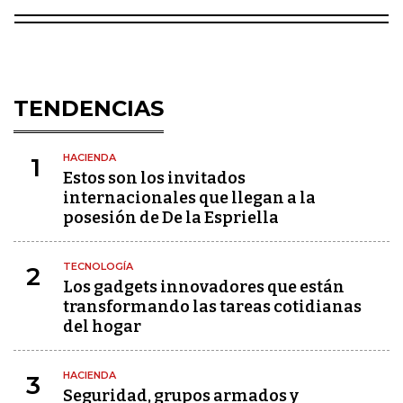
TENDENCIAS
HACIENDA
1
Estos son los invitados
internacionales que llegan a la
posesión de De la Espriella
TECNOLOGÍA
2
Los gadgets innovadores que están
transformando las tareas cotidianas
del hogar
HACIENDA
3
Seguridad, grupos armados y