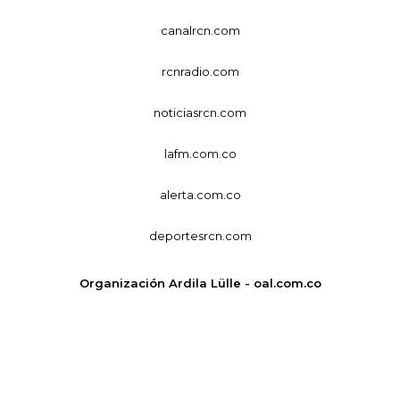
canalrcn.com
rcnradio.com
noticiasrcn.com
lafm.com.co
alerta.com.co
deportesrcn.com
Organización Ardila Lülle - oal.com.co