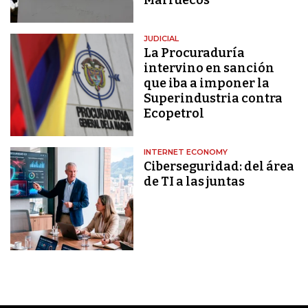
JUDICIAL
La Procuraduría
intervino en sanción
que iba a imponer la
Superindustria contra
Ecopetrol
INTERNET ECONOMY
Ciberseguridad: del área
de TI a las juntas