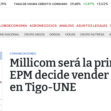
29,66%
+0,87%
+3,02%
TASA DE USURA CRÉDITO CONSUMO
DTF
LOBOECONOMÍA
AGRONEGOCIOS
ANÁLISIS
ASUNTOS LEGALES
RNO NACIONAL
GRUPO ARGOS
ODINSA
HOGAR
GRUPO NUTRESA
A
COMUNICACIONES
Millicom será la pr
EPM decide vender 
en Tigo-UNE