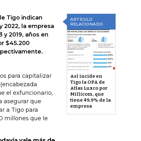
e Tigo indican
ARTÍCULO
RELACIONADO
y 2022, la empresa
3 y 2019, años en
or $45.200
espectivamente.
os para capitalizar
Así incide en
Tigo la OPA de
ía (encabezada
Atlas Luxco por
e el exfuncionario,
Millicom, que
tiene 49,9% de la
 a asegurar que
empresa
ar a Tigo para
00 millones que le
odavía vale más de