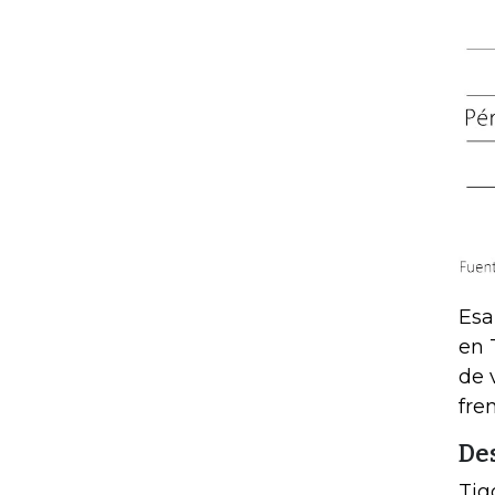
Esa
en 
de 
fre
De
Tig