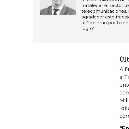
fortalecer el sector d
telecomunicaciones.
agradecer este trabaj
al Gobierno por haber
logro”.
Úl
A f
a T
ent
com
Mil
“di
cor
“En