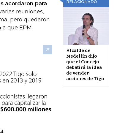
RELACIONADO
os acordaron para
arias reuniones,
uma, pero quedaron
ba a que EPM
Alcalde de
Medellín dijo
que el Concejo
debatirá la idea
de vender
acciones de Tigo