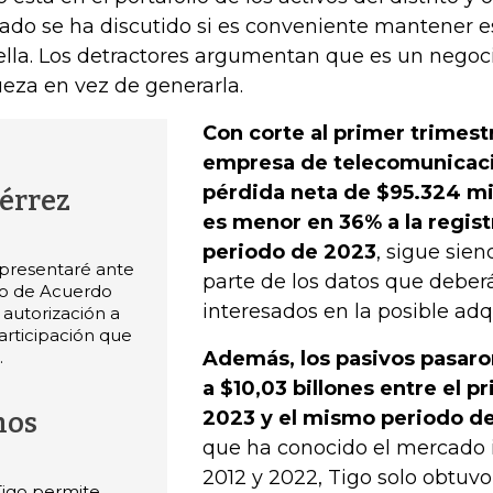
ado se ha discutido si es conveniente mantener es
ella. Los detractores argumentan que es un negoc
ueza en vez de generarla.
Con corte al primer trimest
empresa de telecomunicaci
pérdida neta de $95.324 mil
iérrez
es menor en 36% a la regis
periodo de 2023
, sigue sie
 presentaré ante
parte de los datos que deberá
to de Acuerdo
interesados en la posible adq
 autorización a
articipación que
.
Además, los pasivos pasaron
a $10,03 billones entre el p
2023 y el mismo periodo d
mos
que ha conocido el mercado 
2012 y 2022, Tigo solo obtuvo
 Tigo permite