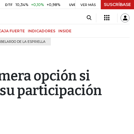
SUSCRÍBASE
10,34%
+0,10%
+0,98%
$ 416,91
+$ 0,05
+0,01%
UVR
VER MÁS
BITCOIN
CAJA FUERTE
INDICADORES
INSIDE
BELARDO DE LA ESPRIELLA
imera opción si
su participación