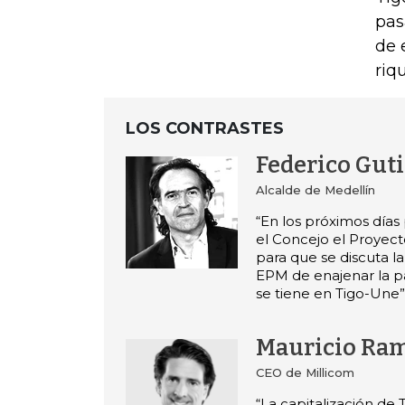
pas
de 
riq
LOS CONTRASTES
Federico Gut
Alcalde de Medellín
“En los próximos días
el Concejo el Proyec
para que se discuta la
EPM de enajenar la p
se tiene en Tigo-Une”
Mauricio Ra
CEO de Millicom
“La capitalización de