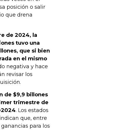
a posición o salir
io que drena
re de 2024, la
ones tuvo una
lones, que si bien
trada en el mismo
ndo negativa y hace
n revisar los
uisición.
 de $9,9 billones
rimer trimestre de
e
2024
. Los estados
indican que, entre
 ganancias para los