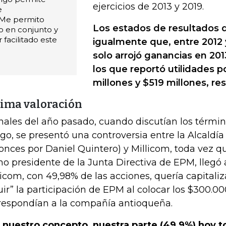
ejercicios de 2013 y 2019.
e
 Me permito
Los estados de resultados d
o en conjunto y
 facilitado este
igualmente que, entre 2012 
solo arrojó ganancias en 201
los que reportó utilidades p
millones y $519 millones, r
tima valoración
inales del año pasado, cuando discutían los términ
igo, se presentó una controversia entre la Alcald
onces por Daniel Quintero) y Millicom, toda vez qu
o presidente de la Junta Directiva de EPM, llegó
licom, con 49,98% de las acciones, quería capitaliz
luir” la participación de EPM al colocar los $300.0
respondían a la compañía antioqueña.
 nuestro concepto, nuestra parte (49,9%) hoy t