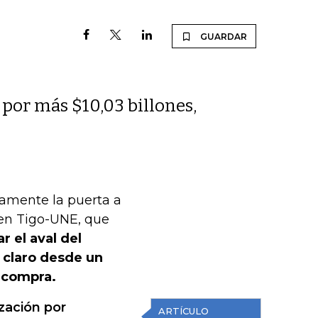
GUARDAR
 por más $10,03 billones,
vamente la puerta a
 en Tigo-UNE, que
r el aval del
á claro desde un
e compra.
ización por
ARTÍCULO