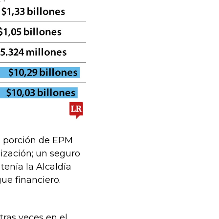
la porción de EPM
lización; un seguro
tenía la Alcaldía
gue financiero.
otras veces en el