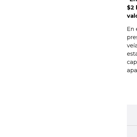
$2 
val
En 
pre
veí
est
cap
apa