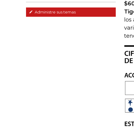
$60
Tig
Administre sus temas
los
var
ten