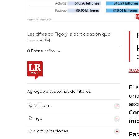
Las cifras de Tigo y la participación que
tiene EPM.
Foto:
Gráfico LR.
JUAN
El 
Agregue a sus temas de interés
una
asc
Millicom
Con
Tigo
ini
Comunicaciones
Par