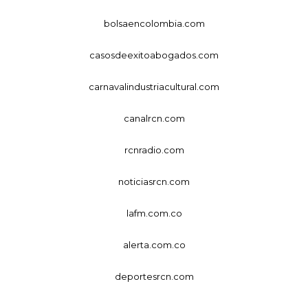
bolsaencolombia.com
casosdeexitoabogados.com
carnavalindustriacultural.com
canalrcn.com
rcnradio.com
noticiasrcn.com
lafm.com.co
alerta.com.co
deportesrcn.com