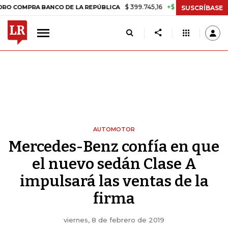
$ 399.745,16
+$ 2.295,71
+0,58%
MPRA BANCO DE LA REPÚBLICA
T
SUSCRÍBASE
AUTOMOTOR
Mercedes-Benz confía en que
el nuevo sedán Clase A
impulsará las ventas de la
firma
viernes, 8 de febrero de 2019